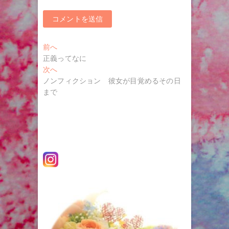
投
過
前へ
去
正義ってなに
稿
の
次
次へ
ナ
投
の
ノンフィクション 彼女が目覚めるその日
稿:
投
まで
ビ
稿:
ゲ
ー
シ
ョ
ン