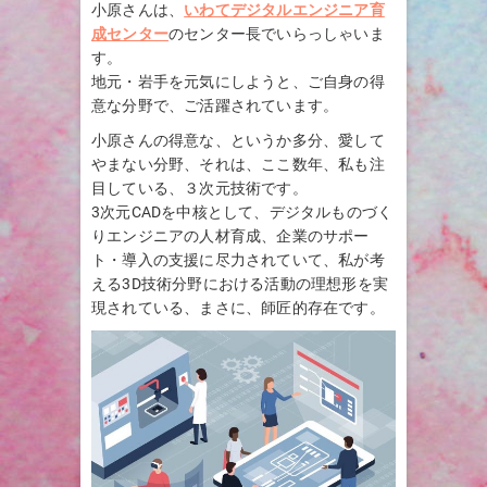
小原さんは、
いわてデジタルエンジニア育
成センター
のセンター長でいらっしゃいま
す。
地元・岩手を元気にしようと、ご自身の得
意な分野で、ご活躍されています。
小原さんの得意な、というか多分、愛して
やまない分野、それは、ここ数年、私も注
目している、３次元技術です。
3次元CADを中核として、デジタルものづく
りエンジニアの人材育成、企業のサポー
ト・導入の支援に尽力されていて、私が考
える3D技術分野における活動の理想形を実
現されている、まさに、師匠的存在です。