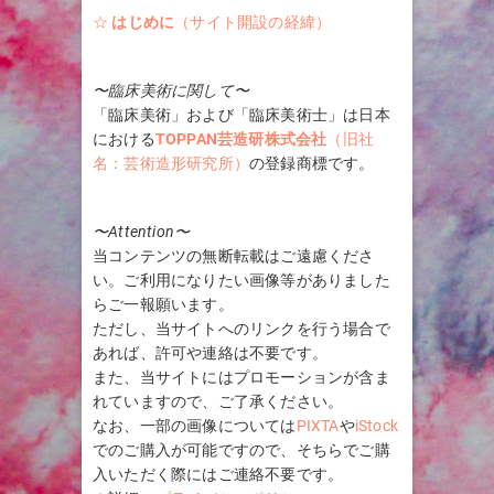
☆
はじめに
（サイト開設の経緯）
〜臨床美術に関して〜
「臨床美術」および「臨床美術士」は日本
における
TOPPAN芸造研株式会社
（旧社
名：芸術造形研究所）
の登録商標です。
〜Attention〜
当コンテンツの無断転載はご遠慮くださ
い。ご利用になりたい画像等がありました
らご一報願います。
ただし、当サイトへのリンクを行う場合で
あれば、許可や連絡は不要です。
また、当サイトにはプロモーションが含ま
れていますので、ご了承ください。
なお、一部の画像については
PIXTA
や
iStock
でのご購入が可能ですので、そちらでご購
入いただく際にはご連絡不要です。