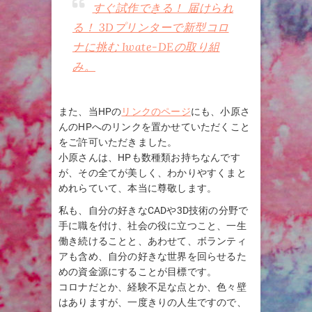
すぐ試作できる！ 届けられ
る！ 3Dプリンターで新型コロ
ナに挑む Iwate-DEの取り組
み。
また、当HPの
リンクのページ
にも、小原さ
んのHPへのリンクを置かせていただくこと
をご許可いただきました。
小原さんは、HPも数種類お持ちなんです
が、その全てが美しく、わかりやすくまと
めれらていて、本当に尊敬します。
私も、自分の好きなCADや3D技術の分野で
手に職を付け、社会の役に立つこと、一生
働き続けることと、あわせて、ボランティ
アも含め、自分の好きな世界を回らせるた
めの資金源にすることが目標です。
コロナだとか、経験不足な点とか、色々壁
はありますが、一度きりの人生ですので、