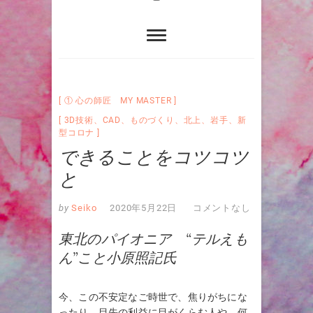
① 心の師匠 MY MASTER
3D技術
、
CAD
、
ものづくり
、
北上
、
岩手
、
新
型コロナ
できることをコツコツ
と
by
Seiko
2020年5月22日
コメントなし
東北のパイオニア “テルえも
ん”こと小原照記氏
今、この不安定なご時世で、焦りがちにな
ったり、目先の利益に目がくらむ人や、何