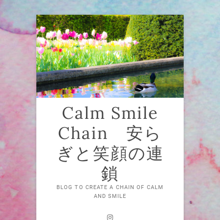
Skip
to
content
Calm Smile
Chain 安ら
ぎと笑顔の連
鎖
BLOG TO CREATE A CHAIN OF CALM
AND SMILE
Instagram