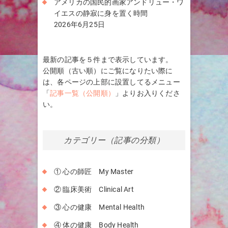
アメリカの国民的画家アンドリュー・ワ
イエスの静寂に身を置く時間
2026年6月25日
最新の記事を５件まで表示しています。
公開順（古い順）にご覧になりたい際に
は、各ページの上部に設置してるメニュー
「
記事一覧（公開順）
」よりお入りくださ
い。
カテゴリー（記事の分類）
① 心の師匠 My Master
② 臨床美術 Clinical Art
③ 心の健康 Mental Health
④ 体の健康 Body Health