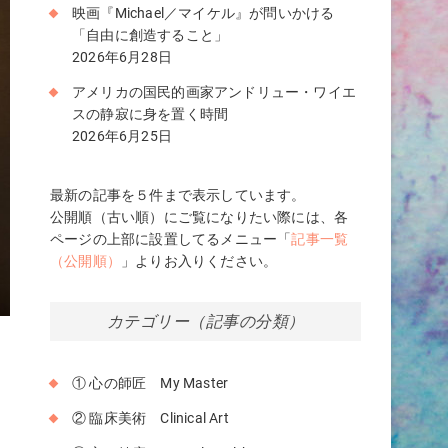
映画『Michael／マイケル』が問いかける
「自由に創造すること」
2026年6月28日
アメリカの国民的画家アンドリュー・ワイエ
スの静寂に身を置く時間
2026年6月25日
最新の記事を５件まで表示しています。
公開順（古い順）にご覧になりたい際には、各
ページの上部に設置してるメニュー「
記事一覧
（公開順）
」よりお入りください。
カテゴリー（記事の分類）
① 心の師匠 My Master
も
② 臨床美術 Clinical Art
て