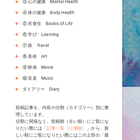
③ 心の健康 Mental Health
④ 体の健康 Body Health
で
⑤ 衣食住 Basics of Life
⑥ 学び Learning
⑦ 旅 Travel
⑧ 美術 Art
⑨ 映画 Movie
⑩ 音楽 Music
ダイアリー Diary
投稿記事を、内容の分類（カテゴリー）別に整
理しています。
分類に関係なく、投稿順（古い順）にご覧にな
りたい際には「
記事一覧（公開順）
」から、新
綴
しい順にご覧になりたい際にはこの上部の「最