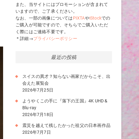
また、当サイトにはプロモーションが含まれて
いますので、ご了承ください。
なお、一部の画像については
PIXTA
や
iStock
での
ご購入が可能ですので、そちらでご購入いただ
な
く際にはご連絡不要です。
＊詳細→
プライバシーポリシー
最近の投稿
スイスの異才？知らない画家だからこそ、出
会えた展覧会
2026年7月25日
ようやくこの手に『落下の王国』4K UHD &
Blu-ray
2026年7月18日
震災を越えて残したかった祖父の日本画作品
2026年7月7日