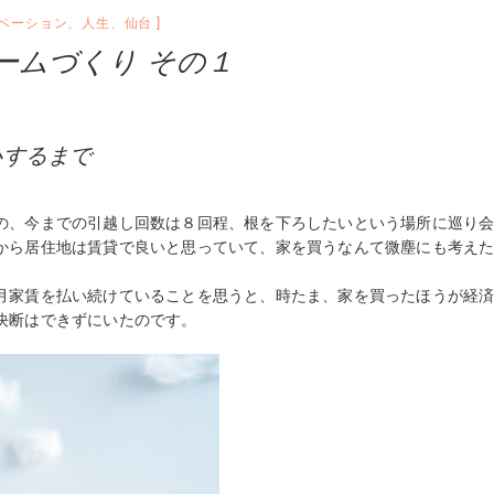
ベーション
、
人生
、
仙台
ームづくり その１
心するまで
の、今までの引越し回数は８回程、根を下ろしたいという場所に巡り
から居住地は賃貸で良いと思っていて、家を買うなんて微塵にも考え
月家賃を払い続けていることを思うと、時たま、家を買ったほうが経
決断はできずにいたのです。