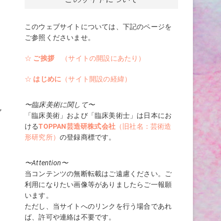
このウェブサイトについては、下記のページを
ご参照くださいませ。
の
せ
☆
ご挨拶
（サイトの開設にあたり）
☆
はじめに
（サイト開設の経緯）
〜臨床美術に関して〜
ャ
「臨床美術」および「臨床美術士」は日本にお
ける
TOPPAN芸造研株式会社
（旧社名：芸術造
形研究所）
の登録商標です。
て
〜Attention〜
当コンテンツの無断転載はご遠慮ください。ご
か
利用になりたい画像等がありましたらご一報願
の
います。
ただし、当サイトへのリンクを行う場合であれ
ば、許可や連絡は不要です。