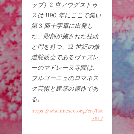
ップ）2 世アウグストゥ
スは 1190 年にここで集い
第 3 回十字軍に出発し
た。彫刻が施された柱頭
と門を持つ、12 世紀の修
道院教会であるヴェズレ
ーのマドレーヌ寺院は、
ブルゴーニュのロマネス
ク芸術と建築の傑作であ
る。
https://whc.unesco.org/en/list
/84/