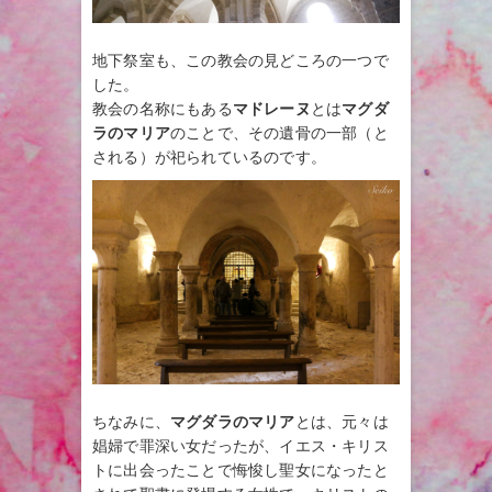
地下祭室も、この教会の見どころの一つで
した。
教会の名称にもある
マドレーヌ
とは
マグダ
ラのマリア
のことで、その遺骨の一部（と
される）が祀られているのです。
ちなみに、
マグダラのマリア
とは、元々は
娼婦で罪深い女だったが、イエス・キリス
トに出会ったことで悔悛し聖女になったと