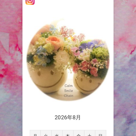
ョ
ン
2026年8月
月
火
水
木
金
土
日