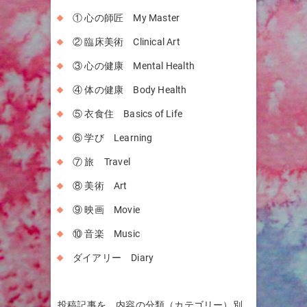
① 心の師匠 My Master
② 臨床美術 Clinical Art
③ 心の健康 Mental Health
④ 体の健康 Body Health
⑤ 衣食住 Basics of Life
⑥ 学び Learning
⑦ 旅 Travel
⑧ 美術 Art
⑨ 映画 Movie
⑩ 音楽 Music
ダイアリー Diary
投稿記事を、内容の分類（カテゴリー）別