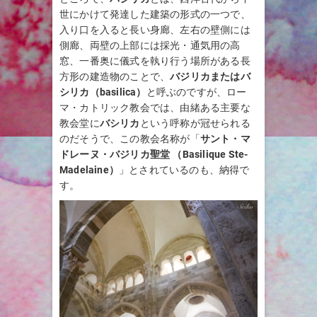
世にかけて発達した建築の形式の一つで、
入り口を入ると長い身廊、左右の壁側には
側廊、両壁の上部には採光・通気用の高
窓、一番奥に儀式を執り行う場所がある長
方形の建造物のことで、
バジリカまたはバ
シリカ（basilica）
と呼ぶのですが、ロー
マ・カトリック教会では、由緒ある主要な
教会堂に
バシリカ
という呼称が冠せられる
のだそうで、この教会名称が「
サント・マ
ドレーヌ・バジリカ聖堂 （Basilique Ste-
Madelaine）
」とされているのも、納得で
す。