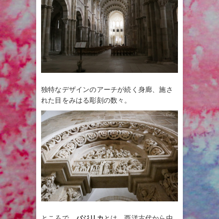
独特なデザインのアーチが続く身廊、施さ
れた目をみはる彫刻の数々。
ところで、
バジリカ
とは、西洋古代から中