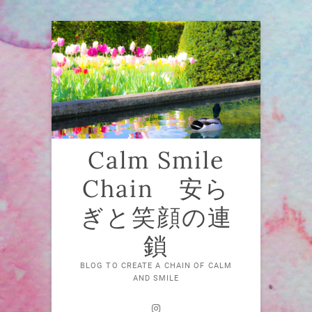
Skip
to
content
Calm Smile
Chain 安ら
ぎと笑顔の連
鎖
BLOG TO CREATE A CHAIN OF CALM
AND SMILE
Instagram