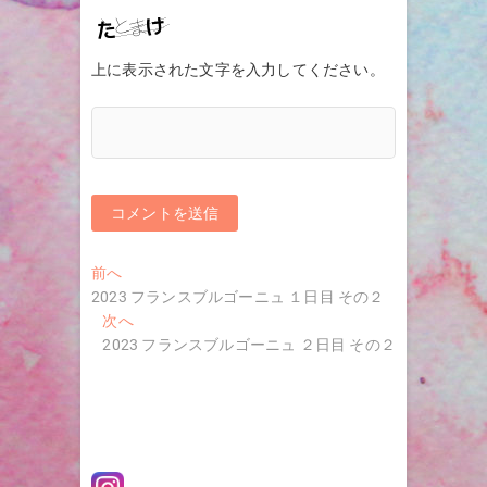
上に表示された文字を入力してください。
投
過
前へ
去
2023 フランスブルゴーニュ １日目 その２
稿
の
次
次へ
ナ
投
の
2023 フランスブルゴーニュ ２日目 その２
稿:
投
ビ
稿:
ゲ
ー
シ