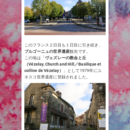
このフランス２日目も１日目に引き続き、
ブルゴーニュの世界遺産
観光です。
この地は「
ヴェズレーの教会と丘
（Vézelay, Church and Hill／Basilique et
colline de Vézelay）
」として1979年にユ
ネスコ世界遺産に登録されました。