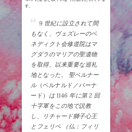
す。
9 世紀に設立されて間
もなく、ヴェズレーのベ
ネディクト会修道院はマ
グダラのマリアの聖遺物
を取得、以来重要な巡礼
地となった。 聖ベルナー
ル
（ベルナルド／バーナ
ード）
は 1146 年に第 2 回
十字軍をこの地で説教
し、リチャード獅子心王
とフェリペ （仏：フィリ