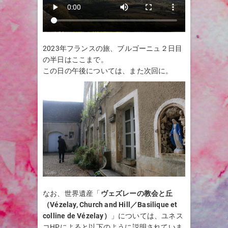
2023年フランスの旅、ブルゴーニュ２日目
の半日はここまで。
この日の午後については、また次回に。
なお、世界遺産「
ヴェズレーの教会と丘
（Vézelay, Church and Hill／Basilique et
colline de Vézelay）
」については、ユネス
コHPによると以下のように説明されていま