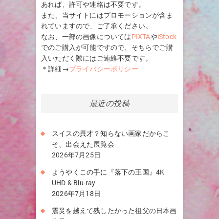
あれば、許可や連絡は不要です。
また、当サイトにはプロモーションが含ま
れていますので、ご了承ください。
なお、一部の画像については
PIXTA
や
iStock
でのご購入が可能ですので、そちらでご購
入いただく際にはご連絡不要です。
＊詳細→
プライバシーポリシー
最近の投稿
スイスの異才？知らない画家だからこ
そ、出会えた展覧会
2026年7月25日
ようやくこの手に『落下の王国』4K
UHD & Blu-ray
2026年7月18日
震災を越えて残したかった祖父の日本画