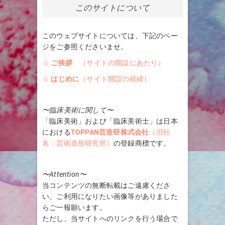
このサイトについて
このウェブサイトについては、下記のペー
ジをご参照くださいませ。
☆
ご挨拶
（サイトの開設にあたり）
☆
はじめに
（サイト開設の経緯）
〜臨床美術に関して〜
「臨床美術」および「臨床美術士」は日本
における
TOPPAN芸造研株式会社
（旧社
名：芸術造形研究所）
の登録商標です。
〜Attention〜
当コンテンツの無断転載はご遠慮くださ
い。ご利用になりたい画像等がありました
らご一報願います。
ただし、当サイトへのリンクを行う場合で