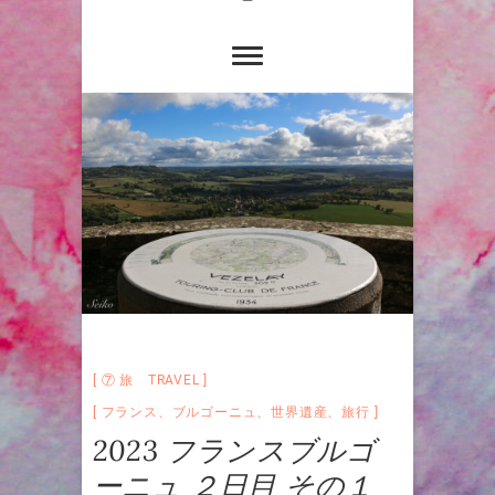
⑦ 旅 TRAVEL
フランス
、
ブルゴーニュ
、
世界遺産
、
旅行
2023 フランスブルゴ
ーニュ ２日目 その１