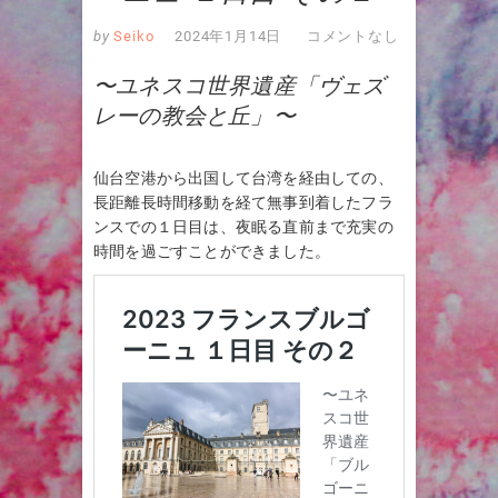
by
Seiko
2024年1月14日
コメントなし
〜ユネスコ世界遺産「ヴェズ
レーの教会と丘」〜
仙台空港から出国して台湾を経由しての、
長距離長時間移動を経て無事到着したフラ
ンスでの１日目は、夜眠る直前まで充実の
時間を過ごすことができました。