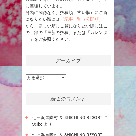
に整理しています。
分類に関係なく、投稿順（古い順）にご覧
になりたい際には「
記事一覧（公開順）
」
から、新しい順にご覧になりたい際にはこ
の上部の「最新の投稿」または「カレンダ
ー」をご参照ください。
アーカイブ
ア
ー
カ
イ
最近のコメント
ブ
七ヶ浜国際村 ＆ SHICHI NO RESORT
に
Seiko
より
七ヶ浜国際村 ＆ SHICHI NO RESORT
に