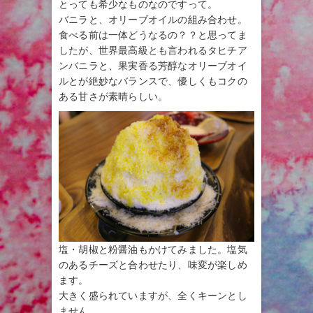
とっても希少なものなのですって。
バニラと、オリーブオイルの組み合わせ。
食べる前は一体どうなるの？？と思ってま
したが、世界最高級とも言われるタヒチア
ンバニラと、果実香る芳醇なオリーブオイ
ルとが絶妙なバランスで、優しくもコクの
ある甘さが素晴らしい。
塩・胡椒と粉醤油もかけてみました。塩気
のあるチーズと合わせたり、味変が楽しめ
ます。
大きく盛られていますが、全くキーンとし
ません。