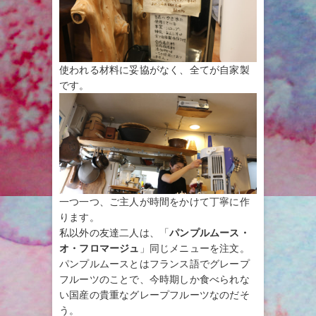
使われる材料に妥協がなく、全てが自家製
です。
一つ一つ、ご主人が時間をかけて丁寧に作
ります。
私以外の友達二人は、「
パンプルムース・
オ・フロマージュ
」同じメニューを注文。
パンプルムースとはフランス語でグレープ
フルーツのことで、今時期しか食べられな
い国産の貴重なグレープフルーツなのだそ
う。