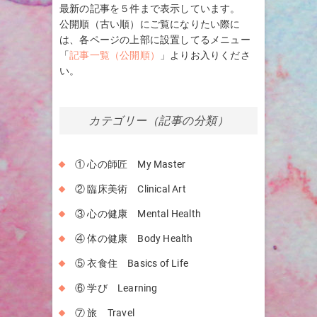
最新の記事を５件まで表示しています。
公開順（古い順）にご覧になりたい際に
は、各ページの上部に設置してるメニュー
「
記事一覧（公開順）
」よりお入りくださ
い。
カテゴリー（記事の分類）
① 心の師匠 My Master
② 臨床美術 Clinical Art
③ 心の健康 Mental Health
④ 体の健康 Body Health
⑤ 衣食住 Basics of Life
⑥ 学び Learning
⑦ 旅 Travel