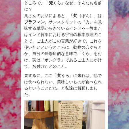
ところで、「
梵くら
」なぜ、そんなお名前
に？
奥さんのお話によると、「
梵
（ぼん）」は
ブラフマン
、サンスクリットの『力』を意
味する単語からきているヒンドゥー教また
はインド哲学における宇宙の根本原理のこ
とで、ご主人がこの言葉が好きで、これを
使いたいというところに、動物の穴ぐらと
か、自分の居場所的な意味で「くら」を付
け、実は『ボンクラ』であるご主人にかけ
て、名付けたとのこと。
要するに、ここ「
梵くら
」に来れば、他で
は食べられない、美味しいものが食べられ
るということだね、と私達は解釈しまし
た。