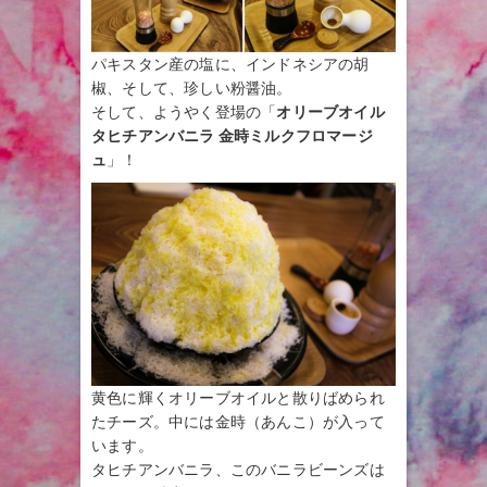
パキスタン産の塩に、インドネシアの胡
椒、そして、珍しい粉醤油。
そして、ようやく登場の「
オリーブオイル
タヒチアンバニラ 金時ミルクフロマージ
ュ
」！
黄色に輝くオリーブオイルと散りばめられ
たチーズ。中には金時（あんこ）が入って
います。
タヒチアンバニラ、このバニラビーンズは