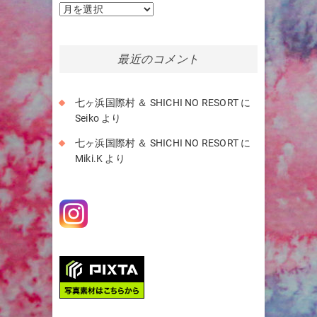
ア
ー
カ
イ
最近のコメント
ブ
七ヶ浜国際村 ＆ SHICHI NO RESORT
に
Seiko
より
七ヶ浜国際村 ＆ SHICHI NO RESORT
に
Miki.K
より