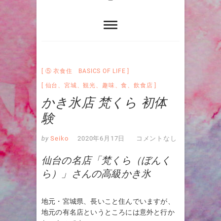
⑤ 衣食住 BASICS OF LIFE
仙台
、
宮城
、
観光
、
趣味
、
食
、
飲食店
かき氷店 梵くら 初体
験
by
Seiko
2020年6月17日
コメントなし
仙台の名店「梵くら（ぼんく
ら）」さんの高級かき氷
地元・宮城県、長いこと住んでいますが、
地元の有名店というところには意外と行か