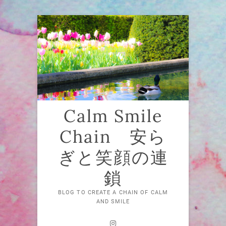
Skip
to
content
Calm Smile
Chain 安ら
ぎと笑顔の連
鎖
BLOG TO CREATE A CHAIN OF CALM
AND SMILE
Instagram