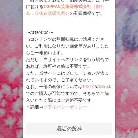
における
TOPPAN芸造研株式会社
（旧社
名：芸術造形研究所）
の登録商標です。
〜Attention〜
当コンテンツの無断転載はご遠慮くださ
い。ご利用になりたい画像等がありました
らご一報願います。
ただし、当サイトへのリンクを行う場合で
あれば、許可や連絡は不要です。
また、当サイトにはプロモーションが含ま
れていますので、ご了承ください。
なお、一部の画像については
PIXTA
や
iStock
でのご購入が可能ですので、そちらでご購
入いただく際にはご連絡不要です。
＊詳細→
プライバシーポリシー
最近の投稿