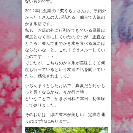
ないものです。
2012年に創業の「
梵くら
」さんは、県内外
からたくさんの人が訪れる、仙台で人気の
かき氷店です。
私も、お店の外に行列ができている風景は
何度となく目にしていたのですが、正直な
ところ、並んでまでかき氷を食べる気には
ならないな、と、これまではスルーしてい
たのです・・・
でしたが、こちらのかき氷が美味しくて何
度も行っているという友達の話を聞いてい
たら、感化されまして。
小ぢんまりとしたお店で、真夏だと列がも
っと長くなるから、今が行き時！
ということで、かき氷日和の本日、初体験
して参りました。
そのお店は、緑の並木が美しい、定禅寺通
りのはずれにあります。