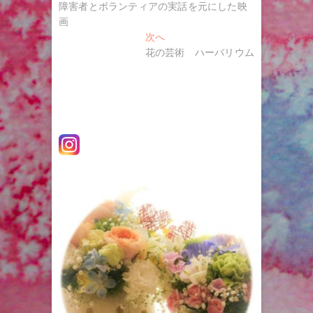
去
障害者とボランティアの実話を元にした映
稿
の
画
ナ
投
次
次へ
稿:
の
花の芸術 ハーバリウム
ビ
投
ゲ
稿:
ー
シ
ョ
ン