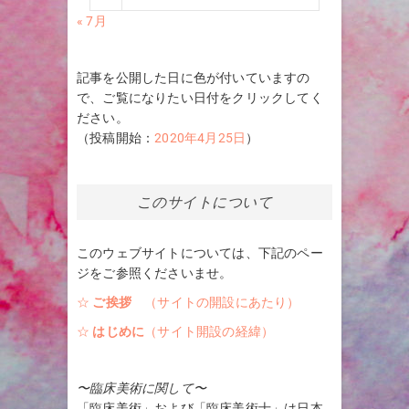
« 7月
記事を公開した日に色が付いていますの
で、ご覧になりたい日付をクリックしてく
ださい。
（投稿開始：
2020年4月25日
）
このサイトについて
このウェブサイトについては、下記のペー
ジをご参照くださいませ。
☆
ご挨拶
（サイトの開設にあたり）
☆
はじめに
（サイト開設の経緯）
〜臨床美術に関して〜
「臨床美術」および「臨床美術士」は日本