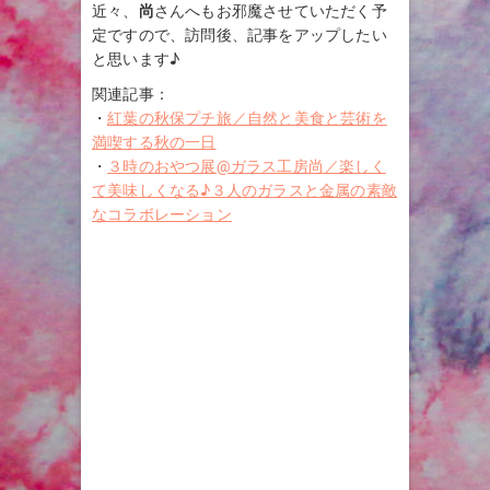
近々、
尚
さんへもお邪魔させていただく予
定ですので、訪問後、記事をアップしたい
と思います♪
関連記事：
・
紅葉の秋保プチ旅／自然と美食と芸術を
満喫する秋の一日
・
３時のおやつ展@ガラス工房尚／楽しく
て美味しくなる♪３人のガラスと金属の素敵
なコラボレーション