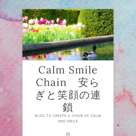
Skip
to
content
Calm Smile
Chain 安ら
ぎと笑顔の連
鎖
BLOG TO CREATE A CHAIN OF CALM
AND SMILE
Instagram