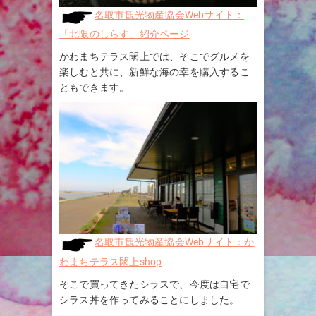
名取市観光物産協会Webサイト：
「北限のしらす」紹介ページ
かわまちテラス閖上では、そこでグルメを
楽しむと共に、新鮮な海の幸を購入するこ
ともできます。
名取市観光物産協会Webサイト：か
わまちテラス閖上shop
そこで買ってきたシラスで、今度は自宅で
シラス丼を作ってみることにしました。