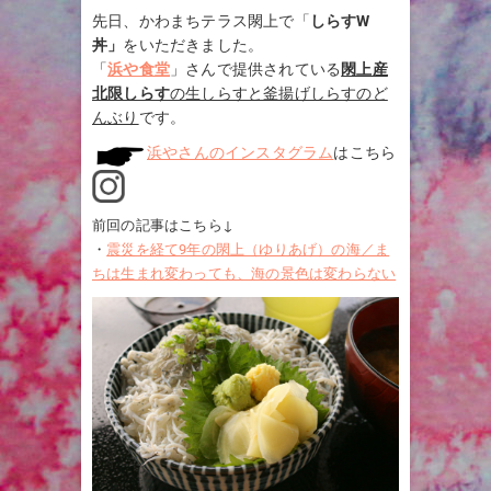
先日、かわまちテラス閖上で「
しらすW
丼」
をいただきました。
「
浜や食堂
」さんで提供されている
閖上産
北限しらす
の生しらすと釜揚げしらすのど
んぶり
です。
浜やさんのインスタグラム
はこちら
前回の記事はこちら↓
・
震災を経て9年の閖上（ゆりあげ）の海／ま
ちは生まれ変わっても、海の景色は変わらない