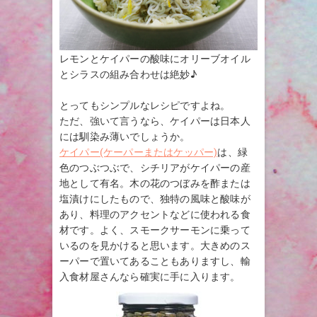
レモンとケイパーの酸味にオリーブオイル
とシラスの組み合わせは絶妙♪
とってもシンプルなレシピですよね。
ただ、強いて言うなら、ケイパーは日本人
には馴染み薄いでしょうか。
ケイパー(ケーパーまたはケッパー)
は、緑
色のつぶつぶで、シチリアがケイパーの産
地として有名。木の花のつぼみを酢または
塩漬けにしたもので、独特の風味と酸味が
あり、料理のアクセントなどに使われる食
材です。よく、スモークサーモンに乗って
いるのを見かけると思います。大きめのス
ーパーで置いてあることもありますし、輸
入食材屋さんなら確実に手に入ります。