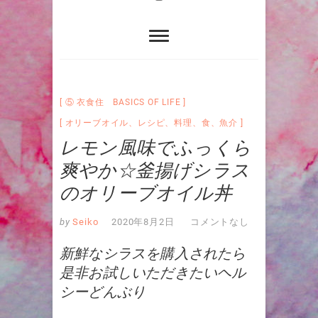
⑤ 衣食住 BASICS OF LIFE
オリーブオイル
、
レシピ
、
料理
、
食
、
魚介
レモン風味でふっくら
爽やか☆釜揚げシラス
のオリーブオイル丼
by
Seiko
2020年8月2日
コメントなし
新鮮なシラスを購入されたら
是非お試しいただきたいヘル
シーどんぶり