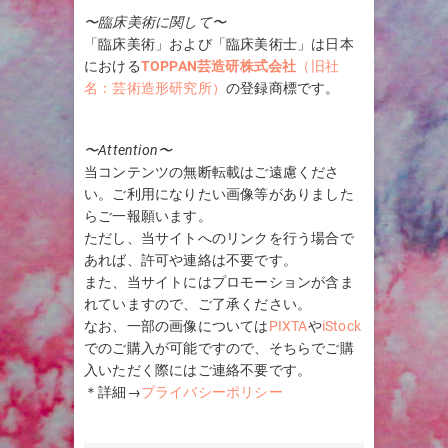
〜臨床美術に関して〜
「臨床美術」および「臨床美術士」は日本
における
TOPPAN芸造研株式会社
（旧社
名：芸術造形研究所）
の登録商標です。
〜Attention〜
当コンテンツの無断転載はご遠慮くださ
い。ご利用になりたい画像等がありました
らご一報願います。
ただし、当サイトへのリンクを行う場合で
あれば、許可や連絡は不要です。
また、当サイトにはプロモーションが含ま
れていますので、ご了承ください。
なお、一部の画像については
PIXTA
や
iStock
でのご購入が可能ですので、そちらでご購
入いただく際にはご連絡不要です。
＊詳細→
プライバシーポリシー