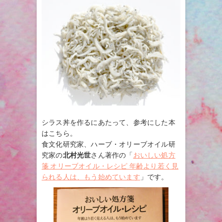
シラス丼を作るにあたって、参考にした本
はこちら。
食文化研究家、ハーブ・オリーブオイル研
究家の
北村光世
さん著作の「
おいしい処方
箋 オリーブオイル・レシピ 年齢より若く見
られる人は、もう始めています
」です。