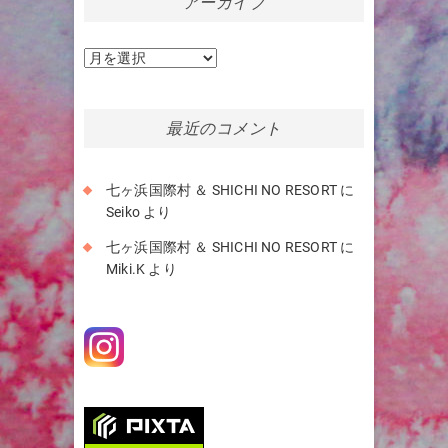
アーカイブ
ア
ー
カ
イ
最近のコメント
ブ
七ヶ浜国際村 ＆ SHICHI NO RESORT
に
Seiko
より
七ヶ浜国際村 ＆ SHICHI NO RESORT
に
Miki.K
より