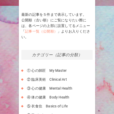
最新の記事を５件まで表示しています。
公開順（古い順）にご覧になりたい際に
は、各ページの上部に設置してるメニュー
「
記事一覧（公開順）
」よりお入りくださ
い。
カテゴリー（記事の分類）
① 心の師匠 My Master
② 臨床美術 Clinical Art
③ 心の健康 Mental Health
④ 体の健康 Body Health
⑤ 衣食住 Basics of Life