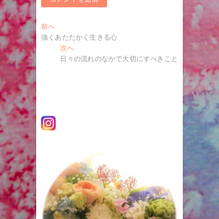
投
過
前へ
去
強くあたたかく生きる心
稿
の
次
次へ
ナ
投
の
日々の流れのなかで大切にすべきこと
稿:
投
ビ
稿:
ゲ
ー
シ
ョ
ン