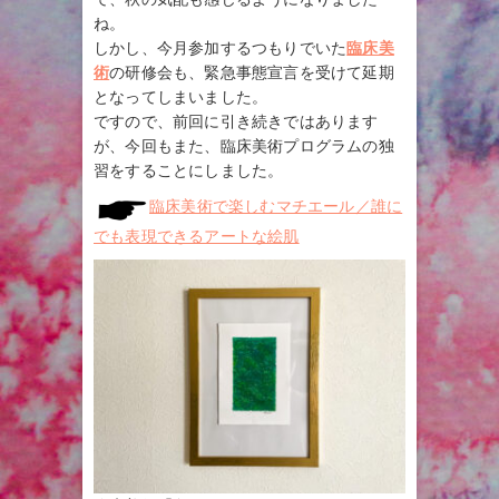
ね。
しかし、今月参加するつもりでいた
臨床美
術
の研修会も、緊急事態宣言を受けて延期
となってしまいました。
ですので、前回に引き続きではあります
が、今回もまた、臨床美術プログラムの独
習をすることにしました。
臨床美術で楽しむマチエール／誰に
でも表現できるアートな絵肌