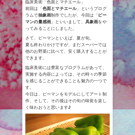
臨床美術「色面とマチエール」
前回は「
色面とマチエール
」というプログ
ラムで
抽象画
制作でしたが、今回は「
ピー
マンの量感画
」といいまして、
具象画
をや
ってみることにしました。
さて、ピーマンといえば、夏が旬。
夏も終わりかけですが、まだスーパーでは
他のお野菜に比べて、安く購入することが
できます。
臨床美術には豊富なプログラムがあって、
実施する内容によっては、その時々の季節
を感じることができることも魅力の一つで
す。
今日は、ピーマンをモデルにしてアート制
作、そして、その後はその旬の味覚を楽し
く味わおうと思います♪