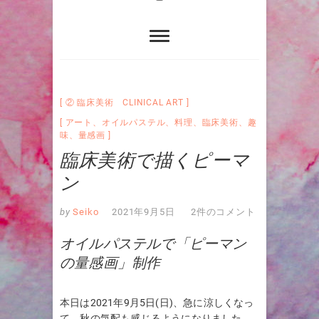
② 臨床美術 CLINICAL ART
アート
、
オイルパステル
、
料理
、
臨床美術
、
趣
味
、
量感画
臨床美術で描くピーマ
ン
by
Seiko
2021年9月5日
2件のコメント
オイルパステルで「ピーマン
の量感画」制作
本日は2021年9月5日(日)、急に涼しくなっ
て、秋の気配も感じるようになりました