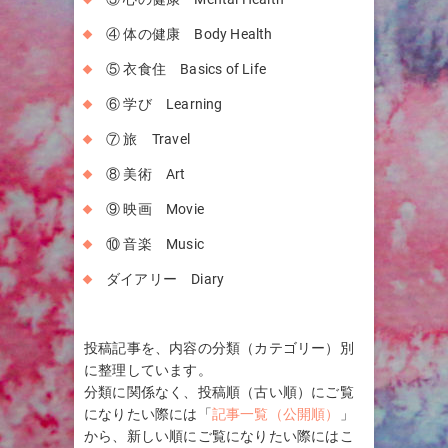
④ 体の健康 Body Health
⑤ 衣食住 Basics of Life
⑥ 学び Learning
⑦ 旅 Travel
⑧ 美術 Art
⑨ 映画 Movie
⑩ 音楽 Music
ダイアリー Diary
投稿記事を、内容の分類（カテゴリー）別
に整理しています。
分類に関係なく、投稿順（古い順）にご覧
になりたい際には「
記事一覧（公開順）
」
から、新しい順にご覧になりたい際にはこ