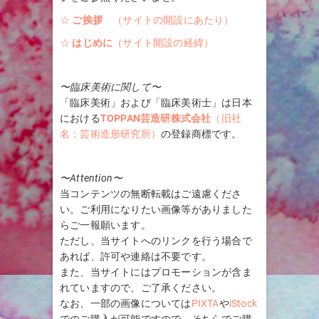
☆
ご挨拶
（サイトの開設にあたり）
☆
はじめに
（サイト開設の経緯）
〜臨床美術に関して〜
「臨床美術」および「臨床美術士」は日本
における
TOPPAN芸造研株式会社
（旧社
名：芸術造形研究所）
の登録商標です。
〜Attention〜
当コンテンツの無断転載はご遠慮くださ
い。ご利用になりたい画像等がありました
らご一報願います。
ただし、当サイトへのリンクを行う場合で
あれば、許可や連絡は不要です。
また、当サイトにはプロモーションが含ま
れていますので、ご了承ください。
なお、一部の画像については
PIXTA
や
iStock
でのご購入が可能ですので、そちらでご購