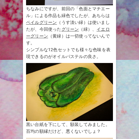
ちなみにですが、前回の「色面とマチエー
ル」による作品も緑色でしたが、あちらは
ペイルグリーン
（うす淡い緑）は使いまし
たが、今回使った
グリーン
（緑）、
イエロ
ーグリーン
（黄緑）は一切使ってないんで
す。
シンプルな12色セットでも様々な色味を表
現できるのがオイルパステルの良さ。
黒い台紙を下にして、額装してみました。
百均の額縁だけど、悪くないでしょ？