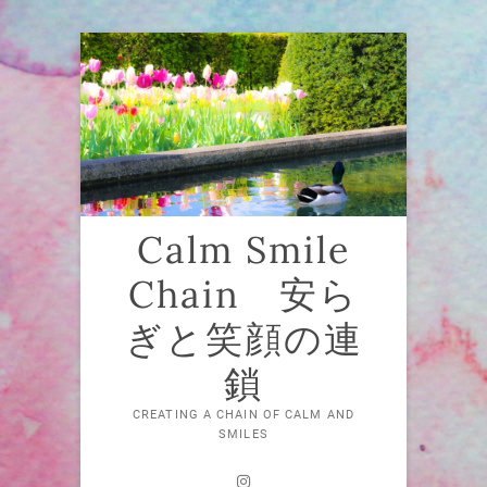
Skip
to
content
Calm Smile
Chain 安ら
ぎと笑顔の連
鎖
CREATING A CHAIN OF CALM AND
SMILES
Instagram