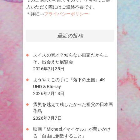
入いただく際にはご連絡不要です。
＊詳細→
プライバシーポリシー
最近の投稿
スイスの異才？知らない画家だからこ
そ、出会えた展覧会
2026年7月25日
ようやくこの手に『落下の王国』4K
UHD & Blu-ray
2026年7月18日
震災を越えて残したかった祖父の日本画
作品
2026年7月7日
映画『Michael／マイケル』が問いかけ
る「自由に創造すること」