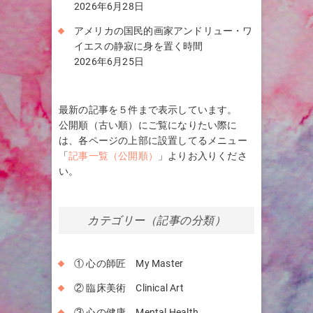
2026年6月28日
アメリカの国民的画家アンドリュー・ワ
イエスの静寂に身を置く時間
2026年6月25日
最新の記事を５件まで表示しています。
公開順（古い順）にご覧になりたい際に
は、各ページの上部に設置してるメニュー
「
記事一覧（公開順）
」よりお入りくださ
い。
カテゴリー（記事の分類）
① 心の師匠 My Master
② 臨床美術 Clinical Art
③ 心の健康 Mental Health