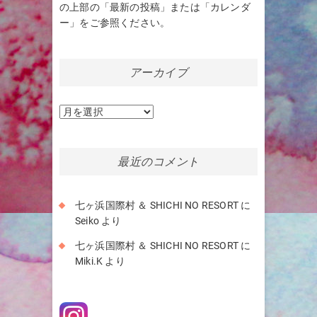
の上部の「最新の投稿」または「カレンダ
ー」をご参照ください。
アーカイブ
ア
ー
カ
イ
最近のコメント
ブ
七ヶ浜国際村 ＆ SHICHI NO RESORT
に
Seiko
より
七ヶ浜国際村 ＆ SHICHI NO RESORT
に
Miki.K
より