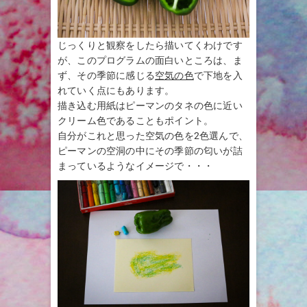
じっくりと観察をしたら描いてくわけです
が、このプログラムの面白いところは、ま
ず、その季節に感じる
空気の色
で下地を入
れていく点にもあります。
描き込む用紙はピーマンのタネの色に近い
クリーム色であることもポイント。
自分がこれと思った空気の色を2色選んで、
ピーマンの空洞の中にその季節の匂いが詰
まっているようなイメージで・・・