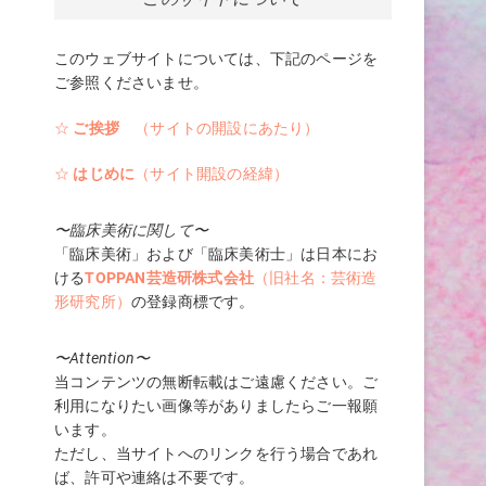
このウェブサイトについては、下記のページを
ご参照くださいませ。
☆
ご挨拶
（サイトの開設にあたり）
☆
はじめに
（サイト開設の経緯）
〜臨床美術に関して〜
「臨床美術」および「臨床美術士」は日本にお
ける
TOPPAN芸造研株式会社
（旧社名：芸術造
形研究所）
の登録商標です。
〜Attention〜
当コンテンツの無断転載はご遠慮ください。ご
利用になりたい画像等がありましたらご一報願
います。
ただし、当サイトへのリンクを行う場合であれ
ば、許可や連絡は不要です。