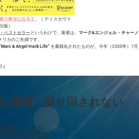
戻り幸せになろう
」（
ディスカヴァ
出版）
ズ・ベストセラー
というわけで、著者は、
マーク&エンジェル・チャーノ
メリカのご夫婦です。
“
Marc & Angel Hack Life
” を書籍化されたものが、今年（2020年）7月
分↓
な感情に振り回されない
を貫いてください。
えてはいけません。