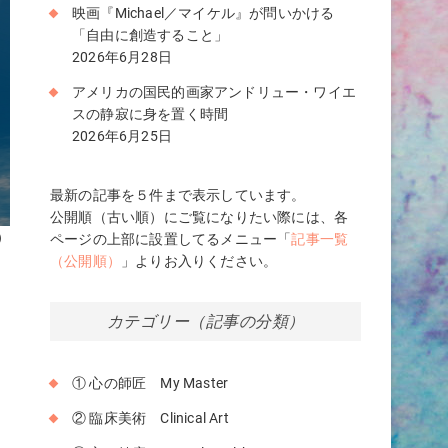
映画『Michael／マイケル』が問いかける
「自由に創造すること」
2026年6月28日
アメリカの国民的画家アンドリュー・ワイエ
スの静寂に身を置く時間
2026年6月25日
最新の記事を５件まで表示しています。
公開順（古い順）にご覧になりたい際には、各
）
ページの上部に設置してるメニュー「
記事一覧
（公開順）
」よりお入りください。
を
カテゴリー（記事の分類）
① 心の師匠 My Master
② 臨床美術 Clinical Art