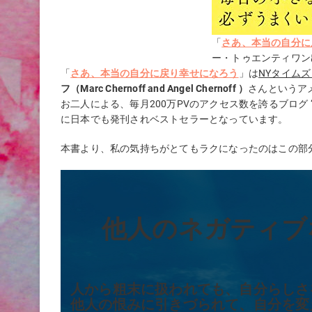
「
さあ、本当の自分に
ー・トゥエンティワン
「
さあ、本当の自分に戻り幸せになろう
」は
NYタイム
フ（Marc Chernoff and Angel Chernoff ）
さんというア
お二人による、毎月200万PVのアクセス数を誇るブログ 
に日本でも発刊されベストセラーとなっています。
本書より、私の気持ちがとてもラクになったのはこの部
他人のネガティブ
人から粗末に扱われても、自分らしさ
他人の恨みに引きづられて、自分を変