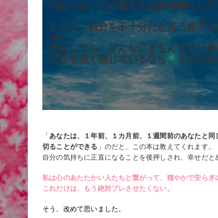
代わりに、その相手を反面教師にして
とくに、自分を不十分だと言う相手に
せん。
何をしても、どんなにきちんとやり遂
何かを強く信じているなら、そのため
「
あなたは、１年前、１カ月前、１週間前のあなたと同
切ることができる
」のだと、この本は教えてくれます。
自分の気持ちに正直になることを後押しされ、幸せだと
私は心のあたたかい人たちと繋がって、穏やかで安らぎ
これだけは、もう絶対ブレさせたくない。
そう、改めて思いました。