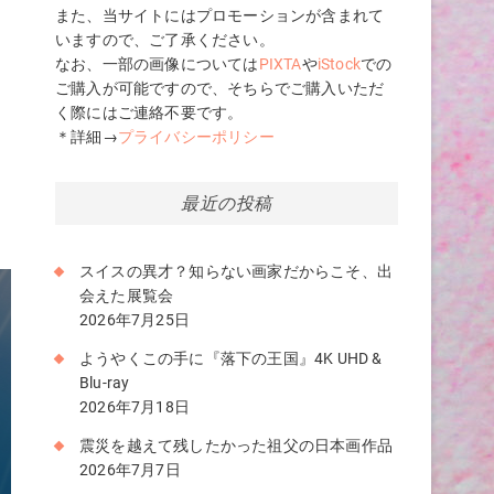
また、当サイトにはプロモーションが含まれて
いますので、ご了承ください。
なお、一部の画像については
PIXTA
や
iStock
での
ご購入が可能ですので、そちらでご購入いただ
く際にはご連絡不要です。
＊詳細→
プライバシーポリシー
最近の投稿
スイスの異才？知らない画家だからこそ、出
会えた展覧会
2026年7月25日
ようやくこの手に『落下の王国』4K UHD &
Blu-ray
2026年7月18日
震災を越えて残したかった祖父の日本画作品
2026年7月7日