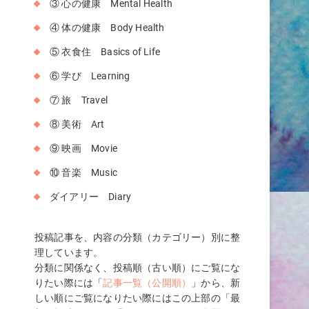
③ 心の健康 Mental Health
か
④ 体の健康 Body Health
、
⑤ 衣食住 Basics of Life
⑥ 学び Learning
⑦ 旅 Travel
⑧ 美術 Art
⑨ 映画 Movie
⑩ 音楽 Music
ダイアリー Diary
投稿記事を、内容の分類（カテゴリー）別に整
あ
理しています。
く
分類に関係なく、投稿順（古い順）にご覧にな
りたい際には「
記事一覧（公開順）
」から、新
しい順にご覧になりたい際にはこの上部の「最