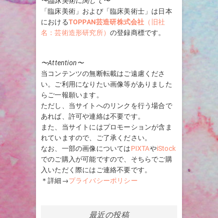
〜臨床美術に関して〜
「臨床美術」および「臨床美術士」は日本
における
TOPPAN芸造研株式会社
（旧社
名：芸術造形研究所）
の登録商標です。
〜Attention〜
当コンテンツの無断転載はご遠慮くださ
い。ご利用になりたい画像等がありました
らご一報願います。
ただし、当サイトへのリンクを行う場合で
あれば、許可や連絡は不要です。
また、当サイトにはプロモーションが含ま
れていますので、ご了承ください。
なお、一部の画像については
PIXTA
や
iStock
でのご購入が可能ですので、そちらでご購
入いただく際にはご連絡不要です。
＊詳細→
プライバシーポリシー
最近の投稿