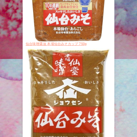
仙台味噌醤油 本場仙台みそカップ 750g