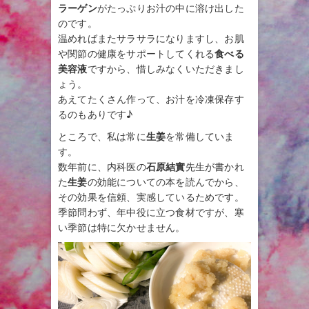
ラーゲン
がたっぷりお汁の中に溶け出した
のです。
温めればまたサラサラになりますし、お肌
や関節の健康をサポートしてくれる
食べる
美容液
ですから、惜しみなくいただきまし
ょう。
あえてたくさん作って、お汁を冷凍保存す
るのもありです♪
ところで、私は常に
生姜
を常備していま
す。
数年前に、内科医の
石原結實
先生が書かれ
た
生姜
の効能についての本を読んでから、
その効果を信頼、実感しているためです。
季節問わず、年中役に立つ食材ですが、寒
い季節は特に欠かせません。