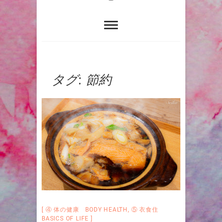
タグ:
節約
④ 体の健康 BODY HEALTH
,
⑤ 衣食住
BASICS OF LIFE