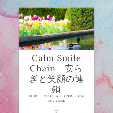
Skip
to
content
Calm Smile
Chain 安ら
ぎと笑顔の連
鎖
BLOG TO CREATE A CHAIN OF CALM
AND SMILE
Instagram