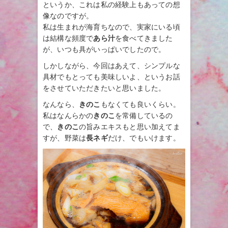
というか、これは私の経験上もあっての想
像なのですが。
私は生まれが海育ちなので、実家にいる頃
は結構な頻度で
あら汁
を食べてきました
が、いつも具がいっぱいでしたので。
しかしながら、今回はあえて、シンプルな
具材でもとっても美味しいよ、というお話
をさせていただきたいと思いました。
なんなら、
きのこ
もなくても良いくらい。
私はなんらかの
きのこ
を常備しているの
で、
きのこ
の旨みエキスもと思い加えてま
すが、野菜は
長ネギ
だけ、でもいけます。