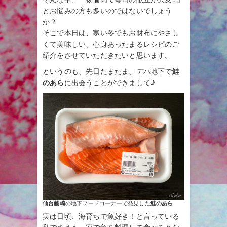
とお悩みの方も多いのではないでしょう
か？
そこで本日は、寒い冬でもお財布にやさし
くて美味しい、心身あったまるレシピのご
紹介をさせていただきたいと思います。
というのも、先日たまたま、デパ地下で
鮭
のあら
に出会うことができまして♪
仙台藤崎
の地下フードコーナーで発見した
鮭のあら
実は日頃、海育ちで魚好き！と言っている