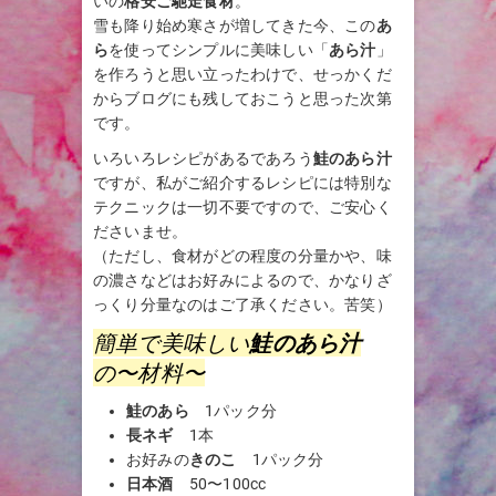
いの
格安ご馳走食材
。
雪も降り始め寒さが増してきた今、この
あ
ら
を使ってシンプルに美味しい「
あら汁
」
を作ろうと思い立ったわけで、せっかくだ
からブログにも残しておこうと思った次第
です。
いろいろレシピがあるであろう
鮭のあら汁
ですが、私がご紹介するレシピには特別な
テクニックは一切不要ですので、ご安心く
ださいませ。
（ただし、食材がどの程度の分量かや、味
の濃さなどはお好みによるので、かなりざ
っくり分量なのはご了承ください。苦笑）
簡単で美味しい
鮭のあら汁
の〜材料〜
鮭のあら
1パック分
長ネギ
1本
お好みの
きのこ
1パック分
日本酒
50〜100cc