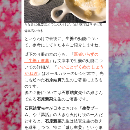
ちなみに
生姜
ほどではないけど、我が家では
ネギ
も常
備率高い食材
というわけで最後に、
生姜
の効能につい
て、参考にしてきた本をご紹介しますね。
以下の４冊の本のうち、『
医者いらずの
「生姜」事典
』は文庫本で生姜の効能につ
いての詳細が、『
いいことずくめの しょう
が ねぎ
』はオールカラーのレシピ本で、先
にも述べた
石原結實
先生のご著書によるも
のです。
後の２冊については
石原結實
先生の娘さん
である
石原新菜
先生のご著書です。
石原結實
先生が日本における「
生姜ブー
ム
」や「
温活
」の大きな火付け役の一人だ
とすると、
石原新菜
先生は結實先生の教え
を継承しつつ、特に「
蒸し生姜」
という形