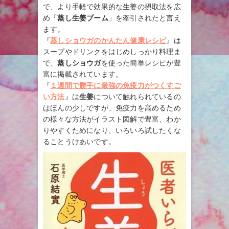
で、より手軽で効果的な生姜の摂取法を広
め「
蒸し生姜ブーム
」を牽引されたと言え
ます。
『
蒸しショウガのかんたん健康レシピ
』は
スープやドリンクをはじめしっかり料理ま
で、
蒸しショウガ
を使った簡単レシピが豊
富に掲載されています。
『
１週間で勝手に最強の免疫力がつくすご
い方法
』は
生姜
について触れられているの
はほんの少しですが、免疫力を高めるため
の様々な方法がイラスト図解で豊富、わか
りやすくためになり、いろいろ試したくな
ることうけあいです。