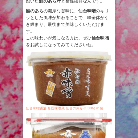
効いた
鮭のあら汁
と相性抜群なんです。
鮭のあら
の濃厚な旨味に、
仙台味噌
のキリ
ッとした風味が加わることで、味全体が引
き締まり、最後まで美味しくいただけま
す。
この味わいが気になる方は、ぜひ
仙台味噌
をお試しになってみてくださいね。
仙台味噌醤油 名匠味噌蔵 仙台の赤みそ 300g ×1個