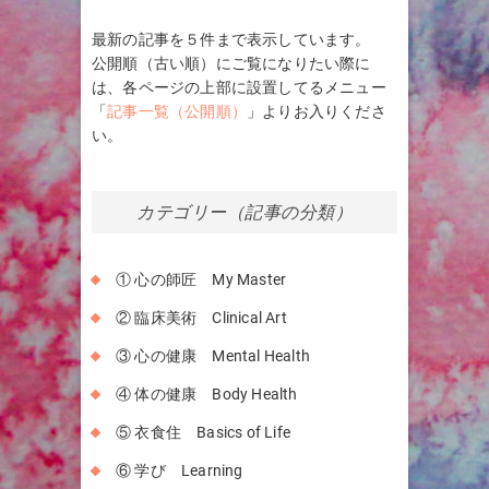
最新の記事を５件まで表示しています。
公開順（古い順）にご覧になりたい際に
は、各ページの上部に設置してるメニュー
「
記事一覧（公開順）
」よりお入りくださ
い。
カテゴリー（記事の分類）
① 心の師匠 My Master
② 臨床美術 Clinical Art
③ 心の健康 Mental Health
④ 体の健康 Body Health
⑤ 衣食住 Basics of Life
⑥ 学び Learning