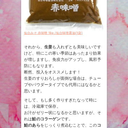
仙台みそ 赤味噌 1kg /仙台味噌醤油(1袋)
それから、
生姜
も入れずとも美味しいです
けど、特にこの寒い季節はあったまり効果
が増しますし、免疫力がアップし、風邪予
防にもなります。
断然、投入をオススメします！
生姜のすりおろしが面倒な場合は、チュー
ブやパウダータイプでも代用にはなるかと
思います。
そして、もし多く作りすぎたなって時に
は、冷蔵庫で保存。
お汁がゼリー状になるかと思いますが、そ
れは
鮭のコラーゲン
です。
鮭のあら
をじっくり煮込むことで、この
コ