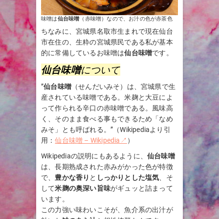
味噌は
仙台味噌
（赤味噌）なので、お汁の色が赤茶色
ちなみに、宮城県名取市生まれで現在仙台
市在住の、生粋の宮城県民である私が基本
的に常備しているお味噌は
仙台味噌
です。
仙台味噌
について
”
仙台味噌
（せんだいみそ）は、宮城県で生
産されている味噌である。米麹と大豆によ
って作られる辛口の赤味噌である。風味高
く、そのまま食べる事もできるため「なめ
みそ」とも呼ばれる。”（Wikipediaより引
用：
仙台味噌 – Wikipedia↗
）
Wikipediaの説明にもあるように、
仙台味噌
は、長期熟成された赤みがかった色が特徴
で、
豊かな香り
と
しっかりとした塩気
、そ
して
米麹の奥深い旨味
がギュッと詰まって
います。
この力強い味わいこそが、魚介系の出汁が