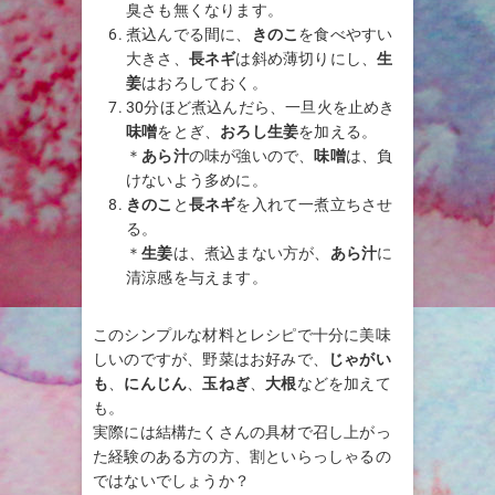
臭さも無くなります。
煮込んでる間に、
きのこ
を食べやすい
大きさ、
長ネギ
は斜め薄切りにし、
生
姜
はおろしておく。
30分ほど煮込んだら、一旦火を止めき
味噌
をとぎ、
おろし生姜
を加える。
＊
あら汁
の味が強いので、
味噌
は、負
けないよう多めに。
きのこ
と
長ネギ
を入れて一煮立ちさせ
る。
＊
生姜
は、煮込まない方が、
あら汁
に
清涼感を与えます。
このシンプルな材料とレシピで十分に美味
しいのですが、野菜はお好みで、
じゃがい
も
、
にんじん
、
玉ねぎ
、
大根
などを加えて
も。
実際には結構たくさんの具材で召し上がっ
た経験のある方の方、割といらっしゃるの
ではないでしょうか？