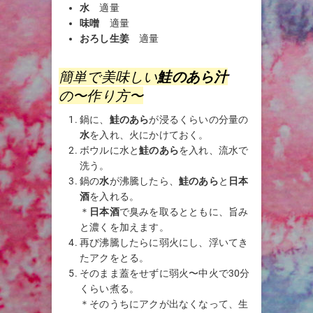
水
適量
味噌
適量
おろし生姜
適量
簡単で美味しい
鮭のあら汁
の〜作り方〜
鍋に、
鮭のあら
が浸るくらいの分量の
水
を入れ、火にかけておく。
ボウルに水と
鮭のあら
を入れ、流水で
洗う。
鍋の
水
が沸騰したら、
鮭のあら
と
日本
酒
を入れる。
＊
日本酒
で臭みを取るとともに、旨み
と濃くを加えます。
再び沸騰したらに弱火にし、浮いてき
たアクをとる。
そのまま蓋をせずに弱火〜中火で30分
くらい煮る。
＊そのうちにアクが出なくなって、生