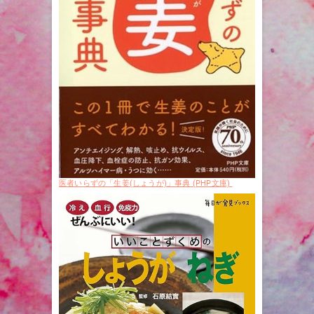
医者いらずの「生姜(しょうが)」事典 (PHP文庫)