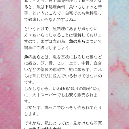
私でさえも、家で魚を料理して食べるとな
ると、魚は下処理面倒、臭いもちょっと苦
手、というところで、自宅でのお魚料理っ
て敬遠しがちなんですよね…
というわけで、魚料理にあまり縁がない
方々もいらっしゃることは理解しておりま
すので、まずは念の為、
魚のあら
について
簡単にご説明しましょう。
魚のあら
とは、魚を三枚におろした後など
に残る、頭、骨、ヒレ、エラ、中骨、血合
いなどの部位の総称で、鮭に限らず、これ
らは常に店頭に並んでいるわけではないの
です。
しかしながら、いわゆる”残りの部分”ゆえ
に、大手スーパーでもお安く販売されま
す。
目立たず、隅っこでひっそり売られてたり
します。
ですから、私にとっては、見かけたら即買