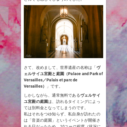
さて、改めまして、世界遺産の名称は「
ヴ
ェルサイユ宮殿と庭園（Palace and Park of
Versailles／Palais et parc de
Versailles）
」です。
しかしながら、通常無料である
ヴェルサイ
ユ宮殿の庭園
は、訪れるタイミングによっ
ては別料金となってしまうのです。
私はそれをつゆ知らず、私自身が訪れたの
は「音楽の庭園」というイベントが開催さ
れる日だったため、10ユーロ程度（状況に