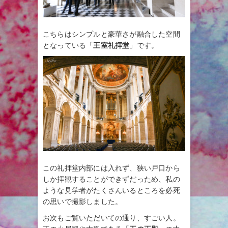
こちらはシンプルと豪華さが融合した空間
となっている「
王室礼拝堂
」です。
この礼拝堂内部には入れず、狭い戸口から
しか拝観することができずだっため、私の
ような見学者がたくさんいるところを必死
の思いで撮影しました。
お次もご覧いただいての通り、すごい人。