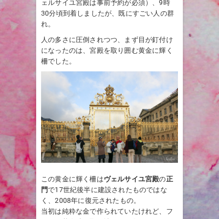
ェルサイユ宮殿は事前予約が必須）、9時
30分頃到着しましたが、既にすごい人の群
れ。
人の多さに圧倒されつつ、まず目が釘付け
になったのは、宮殿を取り囲む黄金に輝く
柵でした。
この黄金に輝く柵は
ヴェルサイユ宮殿
の
正
門
で17世紀後半に建設されたものではな
く、2008年に復元されたもの。
当初は純粋な金で作られていたけれど、フ