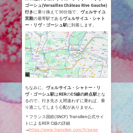
ゴーシュ(
Versailles Château Rive Gauche
)
行き
に乗り換えて30分強で、
ヴェルサイユ
宮殿
の最寄駅である
ヴェルサイユ・シャト
ー・リヴ・ゴーシュ
駅
に到着します。
ちなみに、
ヴェルサイユ・シャトー・リ
ヴ・ゴーシュ
駅
は
RER
の
C5線の終点駅
とな
るので、行き先さえ間違わずに乗れば、乗
り過ごしてしまう心配がありません。
＊フランス国鉄(SNCF) Transilien公式サイ
トによるRER C線の詳細
→
https://www.transilien.com/fr/page-