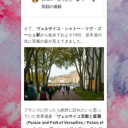
さて、
ヴェルサイユ・シャトー・リヴ・ゴ
ーシュ
駅
から徒歩でおよそ10分、並木道の
先に宮殿の姿が見えてきました。
フランスに行ったら絶対に訪れたいと思っ
ていた世界遺産「
ヴェルサイユ宮殿と庭園
（Palace and Park of Versailles／Palais et