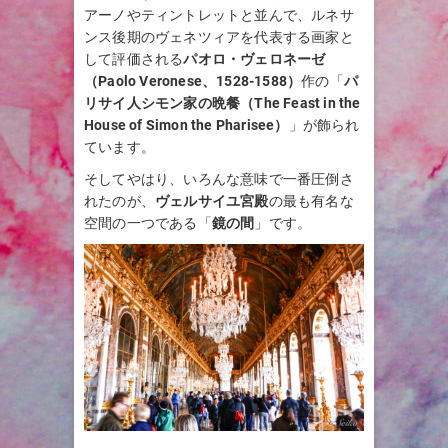
アーノやティントレットと並んで、ルネサ
ンス後期のヴェネツィアを代表する画家と
して評価される
パオロ・ヴェロネーゼ
（Paolo Veronese、1528-1588）
作の「
パ
リサイ人シモン家の晩餐（The Feast in the
House of Simon the Pharisee）
」が飾られ
ています。
そしてやはり、いろんな意味で一番圧倒さ
れたのが、
ヴェルサイユ宮殿
の最も有名な
空間の一つである「
鏡の間
」です。