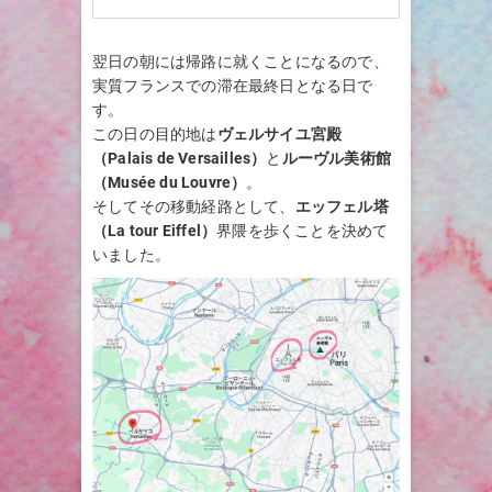
翌日の朝には帰路に就くことになるので、
実質フランスでの滞在最終日となる日で
す。
この日の目的地は
ヴェルサイユ宮殿
（Palais de Versailles）
と
ルーヴル美術館
（Musée du Louvre）
。
そしてその移動経路として、
エッフェル塔
（La tour Eiffel）
界隈を歩くことを決めて
いました。