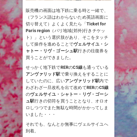
販売機の画面は地下鉄に乗る時と一緒で、
（フランス語はわからないため英語画面に
切り替えて）よくよく見たら「
Ticket for
Paris region
（パリ地域(郊外)行きチケッ
ト）」という選択肢があり、そこをタッチ
して操作を進めることで
ヴェルサイユ・シ
ャトー・リヴ・ゴーシュ
駅
行きの往復券を
買うことができました。
せっかく地下鉄で
RER
の
C5線
も通っている
アンヴァリッド駅
で乗り換えをすることに
していたのに、広い
アンヴァリッド駅
内で
わざわざ一旦改札を出て改めて
RER
の
C5線
の
ヴェルサイユ・シャトー・リヴ・ゴーシ
ュ
駅
行きの切符を買うこととなり、オロオ
ロしつつでまた無駄な時間がかかってしま
いました・・・
それでも、なんとか無事にヴェルサイユへ
到着。