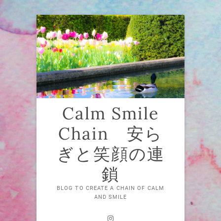
Skip
to
content
Calm Smile
Chain 安ら
ぎと笑顔の連
鎖
BLOG TO CREATE A CHAIN OF CALM
AND SMILE
Instagram