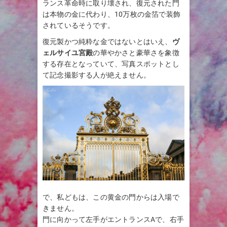
ランス革命時に取り壊され、復元された門
は本物の金に代わり、10万枚の金箔で装飾
されているそうです。
復元製かつ純粋な金ではないとはいえ、
ヴ
ェルサイユ宮殿
の華やかさと豪華さを象徴
する存在となっていて、写真スポットとし
て記念撮影する人が絶えません。
で、私どもは、この黄金の門からは入場で
きません。
門に向かって左手がエントランスAで、右手