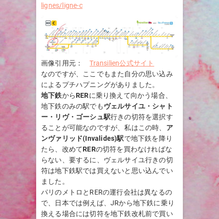
lignes/ligne-c
画像引用元：
Transilien公式サイト
なのですが、ここでもまた自分の思い込み
によるプチハプニングがありました。
地下鉄
から
RER
に乗り換えて向かう場合、
地下鉄のみの駅でも
ヴェルサイユ・シャト
ー・リヴ・ゴーシュ
駅
行きの切符を選択す
ることが可能なのですが、私はこの時、
ア
ンヴァリッド(
Invalides
)駅
で地下鉄を降り
たら、改めて
RER
の切符を買わなければな
らない、要するに、ヴェルサイユ行きの切
符は地下鉄駅では買えないと思い込んでい
ました。
パリのメトロとRERの運行会社は異なるの
で、日本では例えば、JRから地下鉄に乗り
換える場合には切符を地下鉄改札前で買い