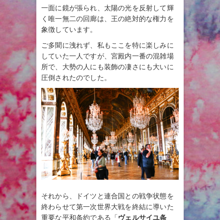
一面に鏡が張られ、太陽の光を反射して輝
く唯一無二の回廊は、王の絶対的な権力を
象徴しています。
ご多聞に洩れず、私もここを特に楽しみに
していた一人ですが、宮殿内一番の混雑場
所で、大勢の人にも装飾の凄さにも大いに
圧倒されたのでした。
それから、ドイツと連合国との戦争状態を
終わらせて第一次世界大戦を終結に導いた
重要な平和条約である「
ヴェルサイユ条