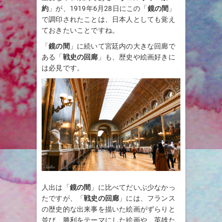
約
」が、1919年6月28日にこの「
鏡の間
」
で調印されたことは、日本人としても覚え
ておきたいことですね。
「
鏡の間
」に続いて宮廷内の大きな回廊で
ある「
戦史の回廊
」も、歴史や絵画好きに
は必見です。
人出は「
鏡の間
」に比べてだいぶ少なかっ
たですが、「
戦史の回廊
」には、フランス
の歴史的な出来事を描いた絵画がずらりと
並び、勝利をテーマにした絵画や、英雄た