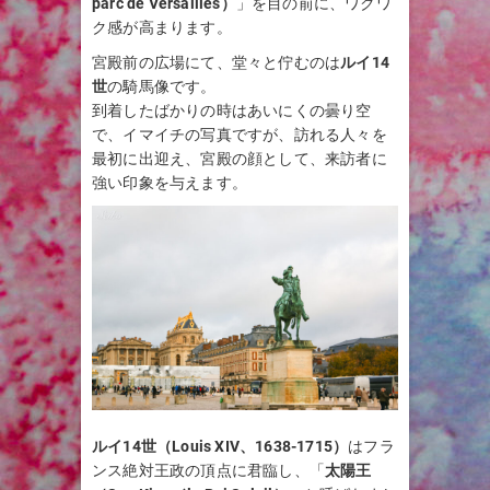
parc de Versailles）
」を目の前に、ワクワ
ク感が高まります。
宮殿前の広場にて、堂々と佇むのは
ルイ14
世
の騎馬像です。
到着したばかりの時はあいにくの曇り空
で、イマイチの写真ですが、訪れる人々を
最初に出迎え、宮殿の顔として、来訪者に
強い印象を与えます。
ルイ14世（Louis XIV、1638-1715）
はフラ
ンス絶対王政の頂点に君臨し、「
太陽王