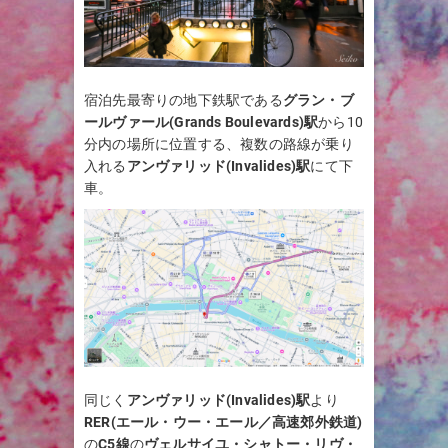
宿泊先最寄りの地下鉄駅である
グラン・ブ
ールヴァール(Grands Boulevards)駅
から10
分内の場所に位置する、複数の路線が乗り
入れる
アンヴァリッド(
Invalides
)駅
にて下
車。
同じく
アンヴァリッド(
Invalides
)駅
より
RER(エール・ウー・エール／高速郊外鉄道)
の
C5線
の
ヴェルサイユ・シャトー・リヴ・