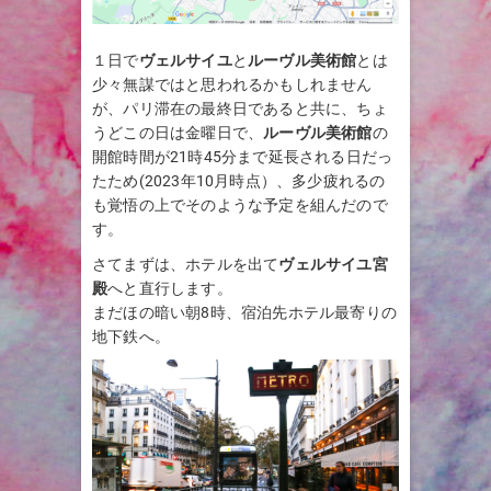
１日で
ヴェルサイユ
と
ルーヴル美術館
とは
少々無謀ではと思われるかもしれません
が、パリ滞在の最終日であると共に、ちょ
うどこの日は金曜日で、
ルーヴル美術館
の
開館時間が21時45分まで延長される日だっ
たため(2023年10月時点）、多少疲れるの
も覚悟の上でそのような予定を組んだので
す。
さてまずは、ホテルを出て
ヴェルサイユ宮
殿
へと直行します。
まだほの暗い朝8時、宿泊先ホテル最寄りの
地下鉄へ。