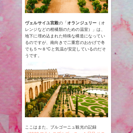
ヴェルサイユ宮殿
の「
オランジュリー
（オ
レンジなどの柑橘類のための温室）」は、
地下に埋め込まれた特殊な構造になってい
るのですが、南向きで二重窓のおかげで冬
でも５〜８℃と気温が安定しているのだそ
うです。
ここはまた、ブルゴーニュ観光の記録