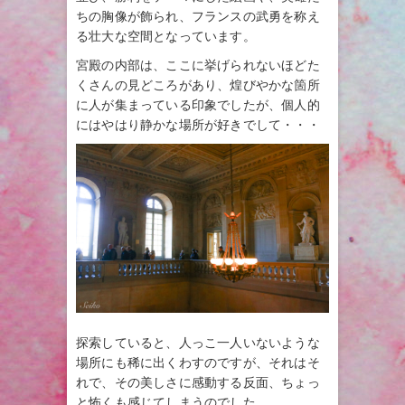
ちの胸像が飾られ、フランスの武勇を称え
る壮大な空間となっています。
宮殿の内部は、ここに挙げられないほどた
くさんの見どころがあり、煌びやかな箇所
に人が集まっている印象でしたが、個人的
にはやはり静かな場所が好きでして・・・
探索していると、人っこ一人いないような
場所にも稀に出くわすのですが、それはそ
れで、その美しさに感動する反面、ちょっ
と怖くも感じてしまうのでした。