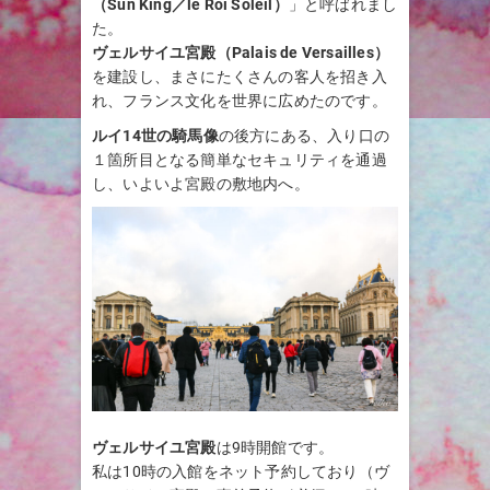
（Sun King／le Roi Soleil）
」と呼ばれまし
た。
ヴェルサイユ宮殿（Palais de Versailles）
を建設し、まさにたくさんの客人を招き入
れ、フランス文化を世界に広めたのです。
ルイ14世の騎馬像
の後方にある、入り口の
１箇所目となる簡単なセキュリティを通過
し、いよいよ宮殿の敷地内へ。
ヴェルサイユ宮殿
は9時開館です。
私は10時の入館をネット予約しており（ヴ