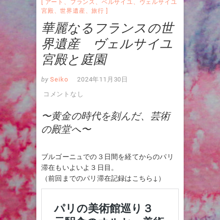
アート
、
フランス
、
ベルサイユ
、
ヴェルサイユ
宮殿
、
世界遺産
、
旅行
華麗なるフランスの世
界遺産 ヴェルサイユ
宮殿と庭園
by
Seiko
2024年11月30日
コメントなし
〜黄金の時代を刻んだ、芸術
の殿堂へ〜
ブルゴーニュでの３日間を経てからのパリ
滞在もいよいよ３日目。
（前回までのパリ滞在記録はこちら↓）