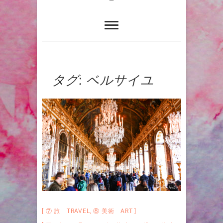
タグ:
ベルサイユ
⑦ 旅 TRAVEL
,
⑧ 美術 ART