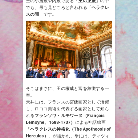
王の小居殿や内殿である「
王の正殿
」の中
でも、最も見どころと言われる「
ヘラクレ
スの間
」です。
そこはまさに、王の権威と富を象徴する一
室。
天井には、フランスの宮廷画家として活躍
し、ロココ美術を代表する画家として知ら
れる
フランソワ・ルモワーヌ（François
Lemoyne、1688-1737）
による神話絵画
「
ヘラクレスの神格化（The Apotheosis of
Hercules）
」が描かれ、壁には、ティツィ