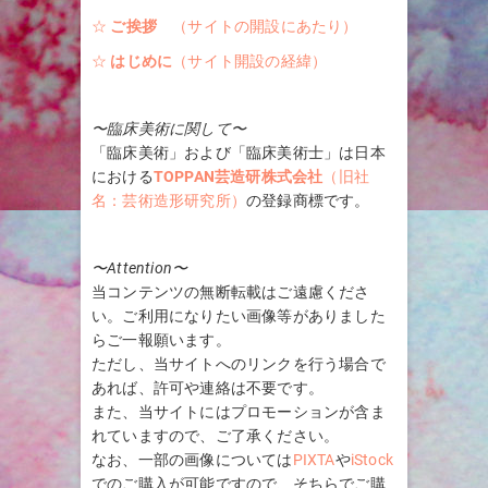
☆
ご挨拶
（サイトの開設にあたり）
☆
はじめに
（サイト開設の経緯）
〜臨床美術に関して〜
「臨床美術」および「臨床美術士」は日本
における
TOPPAN芸造研株式会社
（旧社
名：芸術造形研究所）
の登録商標です。
〜Attention〜
当コンテンツの無断転載はご遠慮くださ
い。ご利用になりたい画像等がありました
らご一報願います。
ただし、当サイトへのリンクを行う場合で
あれば、許可や連絡は不要です。
また、当サイトにはプロモーションが含ま
れていますので、ご了承ください。
なお、一部の画像については
PIXTA
や
iStock
でのご購入が可能ですので、そちらでご購