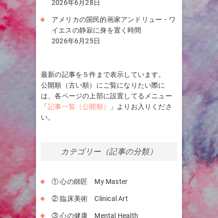
2026年6月28日
アメリカの国民的画家アンドリュー・ワ
イエスの静寂に身を置く時間
2026年6月25日
最新の記事を５件まで表示しています。
公開順（古い順）にご覧になりたい際に
は、各ページの上部に設置してるメニュー
「
記事一覧（公開順）
」よりお入りくださ
い。
カテゴリー（記事の分類）
① 心の師匠 My Master
② 臨床美術 Clinical Art
③ 心の健康 Mental Health