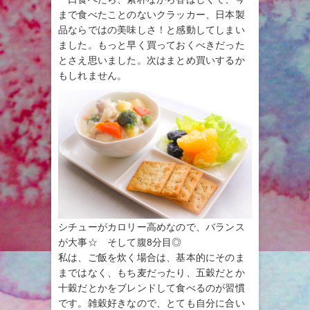
まで食べたことのないクラッカー、日本製
品ならではの美味しさ！と感動してしまい
ました。もっと早く買っておくべきだった
とさえ思いました。次はまとめ買いするか
もしれません。
シチューがカロリー高めなので、バランス
が大事☆ そして腹8分目◎
私は、ご飯を炊く場合は、基本的にそのま
まではなく、もち麦だったり、五穀だとか
十穀だとかをブレンドして食べるのが習慣
です。雑穀好きなので、とても自分に合い