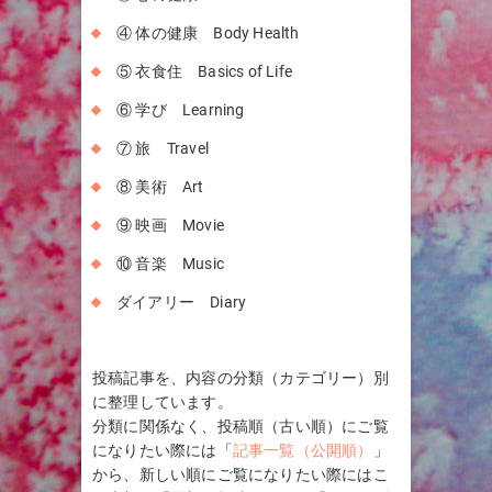
④ 体の健康 Body Health
⑤ 衣食住 Basics of Life
⑥ 学び Learning
⑦ 旅 Travel
⑧ 美術 Art
⑨ 映画 Movie
⑩ 音楽 Music
ダイアリー Diary
投稿記事を、内容の分類（カテゴリー）別
に整理しています。
分類に関係なく、投稿順（古い順）にご覧
になりたい際には「
記事一覧（公開順）
」
から、新しい順にご覧になりたい際にはこ