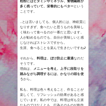
粒粉にはビタミンやミネラル、食物繊維が
多く残っていて、栄養的にもベター
という
ことです。
…とは言いましても、個人的には、神経質に
なりすぎず、食べたいと思うものを美味し
く味わって食べるのが一番だと思います。
人が勧めるものでも、自分が美味しいと感
じなければストレスですから。
生涯、食べることを楽んで生きたいですね♪
それから、
料理は、ぼけ防止に最適
なのだ
そうです。
理由は、
メニューを考え、上手に段取りを
踏みながら調理するには、かなりの頭を使
う
から。
私も、料理は色々考えること、作ることが
楽しくて、リフレッシュの効果があると感
じています。私の中では、料理は何も立派
なものではなくとも、行為そのものが創作