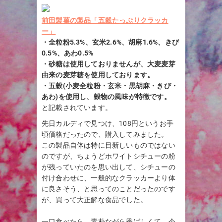
前田製菓の製品「五穀たっぷりクラッカ
ー」
・全粒粉5.3%、玄米2.6%、胡麻1.6%、きび
0.5%、あわ0.5%
・砂糖は使用しておりませんが、大麦麦芽
由来の麦芽糖を使用しております。
・五穀(小麦全粒粉・玄米・黒胡麻・きび・
あわ)を使用し、穀物の風味が特徴です。
と記載されています。
先日カルディで見つけ、108円というお手
頃価格だったので、購入してみました。
この製品自体は特に目新しいものではない
のですが、ちょうどホワイトシチューの粉
が残っていたのを思い出して、シチューの
付け合わせに、一般的なクラッカーより体
に良さそう、と思ってのことだったのです
が、買って大正解な食品でした。
一口食べたら、素朴ながら香ばしくて、今