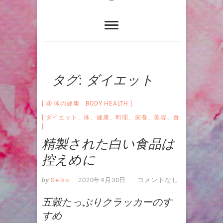
タグ:
ダイエット
④ 体の健康 BODY HEALTH
ダイエット
、
体
、
健康
、
料理
、
栄養
、
美容
、
食
精製された白い食品は
控えめに
by
Seiko
2020年4月30日
コメントなし
五穀たっぷりクラッカーのす
すめ