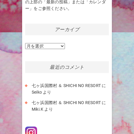
の上部の「最新の投稿」または「カレンダ
ー」をご参照ください。
アーカイブ
ア
ー
カ
イ
最近のコメント
ブ
七ヶ浜国際村 ＆ SHICHI NO RESORT
に
Seiko
より
七ヶ浜国際村 ＆ SHICHI NO RESORT
に
Miki.K
より