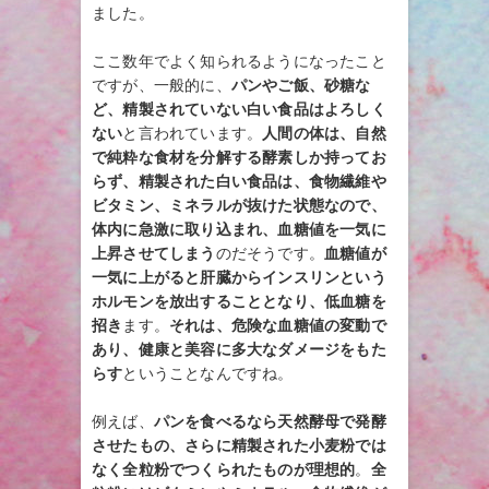
ました。
ここ数年でよく知られるようになったこと
ですが、一般的に、
パンやご飯、砂糖な
ど、精製されていない白い食品はよろしく
ない
と言われています。
人間の体は、自然
で純粋な食材を分解する酵素しか持ってお
らず、精製された白い食品は、食物繊維や
ビタミン、ミネラルが抜けた状態なので、
体内に急激に取り込まれ、血糖値を一気に
上昇させてしまう
のだそうです。
血糖値が
一気に上がると肝臓からインスリンという
ホルモンを放出することとなり、低血糖を
招き
ます。
それは、危険な血糖値の変動で
あり、健康と美容に多大なダメージをもた
らす
ということなんですね。
例えば、
パンを食べるなら天然酵母で発酵
させたもの、さらに精製された小麦粉では
なく全粒粉でつくられたものが理想的
。
全