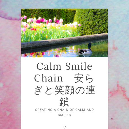
Skip
to
content
Calm Smile
Chain 安ら
ぎと笑顔の連
鎖
CREATING A CHAIN OF CALM AND
SMILES
Instagram