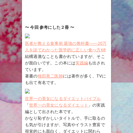
〜 今回 参考にした２冊 〜
医者が教える食事術 最強の教科書――20万
人を診てわかった医学的に正しい食べ方68
結構過激なことも書かれていますが、そこ
が面白いです。この本には
実践編
も出され
ています。
著書の
牧田善二医師
には著作が多く、TVに
も出て有名です。
世界一の美女になるダイエットバイブル
「
世界一の美女になるダイエット
」の実践
編として出された本です。
かなり恥ずかしいタイトルで、手に取るの
も気が引けますが、写真やイラスト豊富で
視覚的にも面白く、ダイエットに関わら