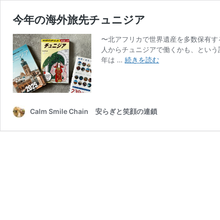
今年の海外旅先チュニジア
〜北アフリカで世界遺産を多数保有す
人からチュニジアで働くかも、という
今
年は …
続きを読む
年
の
海
外
旅
Calm Smile Chain 安らぎと笑顔の連鎖
先
チ
ュ
ニ
ジ
ア