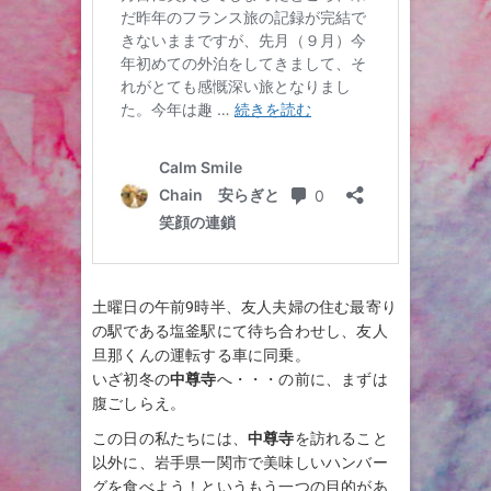
土曜日の午前9時半、友人夫婦の住む最寄り
の駅である塩釜駅にて待ち合わせし、友人
旦那くんの運転する車に同乗。
いざ初冬の
中尊寺
へ・・・の前に、まずは
腹ごしらえ。
この日の私たちには、
中尊寺
を訪れること
以外に、岩手県一関市で美味しいハンバー
グを食べよう！というもう一つの目的があ