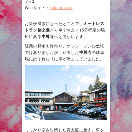
７−１
Webサイト：
kakunosh.in
お腹が満腹になったところで、
ミートレス
トラン格之進
から車でおよそ15分程度の場
所にある
中尊寺
へと向かいます。
紅葉の見頃も終わり、オフシーズンの土曜
ではありましたが、到着した
中尊寺
の駐車
場にはそれなりに車が停まっていました。
しっかり寒さ対策した身支度に整え、車を