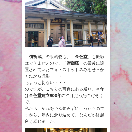
「
讃衡蔵
」の収蔵物も、「
金色堂
」も撮影
はできませんので、「
讃衡蔵
」の最後に設
置されていたフォトスポットのみをせっか
くだから撮影・・・
ちょっと切ない・・・
のですが、こちらの写真にある通り、今年
は
金色堂建立900年
の節目だったのだそう
で。
私たち、それをつゆ知らずに行ったもので
すから、年内に滑り込めて、なんだか縁起
良く感じました。