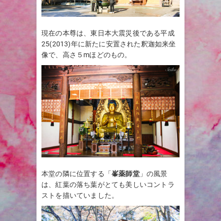
現在の本尊は、東日本大震災後である平成
25(2013)年に新たに安置された釈迦如来坐
像で、高さ５mほどのもの。
本堂の隣に位置する「
峯薬師堂
」の風景
は、紅葉の落ち葉がとても美しいコントラ
ストを描いていました。