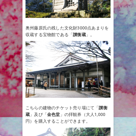
奥州藤原氏の残した文化財3000点あまりを
収蔵する宝物館である「
讃衡蔵
」。
こちらの建物のチケット売り場にて「
讃衡
蔵
」及び「
金色堂
」の拝観券（大人1,000
円）を購入することができます。