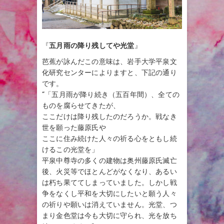
『
五月雨の降り残してや光堂
』
芭蕉が詠んだこの意味は、岩手大学平泉文
化研究センターによりますと、下記の通り
です。
“「五月雨が降り続き（五百年間）、全ての
ものを腐らせてきたが、
ここだけは降り残したのだろうか。戦なき
世を願った藤原氏や
ここに住み続けた人々の祈る心をともし続
けるこの光堂を」
平泉中尊寺の多くの建物は奥州藤原氏滅亡
後、火災等でほとんどがなくなり、あるい
は朽ち果ててしまっていました。しかし戦
争をなくし平和を大切にしたいと願う人々
の祈りや願いは消えていません。光堂、つ
まり金色堂は今も大切に守られ、光を放ち