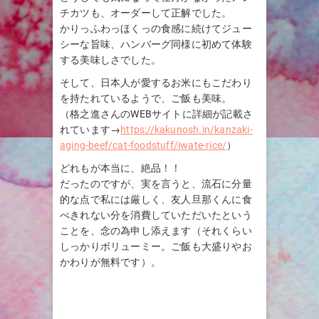
チカツも、オーダーして正解でした。
かりっふわっほくっの食感に続けてジュー
シーな旨味、ハンバーグ同様に初めて体験
する美味しさでした。
そして、日本人が愛するお米にもこだわり
を持たれているようで、ご飯も美味。
（格之進さんのWEBサイトに詳細が記載さ
れています→
https://kakunosh.in/kanzaki-
aging-beef/cat-foodstuff/iwate-rice/
）
どれもが本当に、絶品！！
だったのですが、実を言うと、流石に分量
的な点で私には厳しく、友人旦那くんに食
べきれない分を消費していただいたという
ことを、念の為申し添えます（それくらい
しっかりボリューミー。ご飯も大盛りやお
かわりが無料です）。