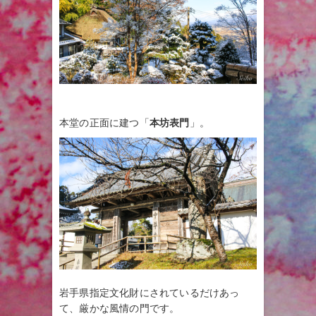
本堂の正面に建つ「
本坊表門
」。
岩手県指定文化財にされているだけあっ
て、厳かな風情の門です。