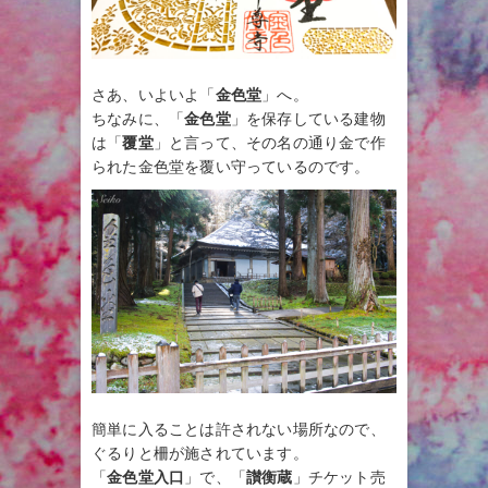
さあ、いよいよ「
金色堂
」へ。
ちなみに、「
金色堂
」を保存している建物
は「
覆堂
」と言って、その名の通り金で作
られた金色堂を覆い守っているのです。
簡単に入ることは許されない場所なので、
ぐるりと柵が施されています。
「
金色堂入口
」で、「
讃衡蔵
」チケット売