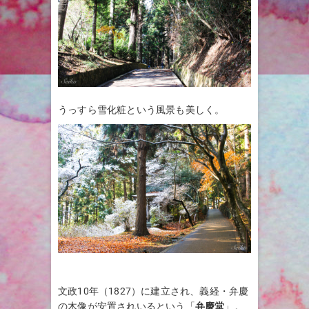
うっすら雪化粧という風景も美しく。
文政10年（1827）に建立され、義経・弁慶
の木像が安置されいるという「
弁慶堂
」。