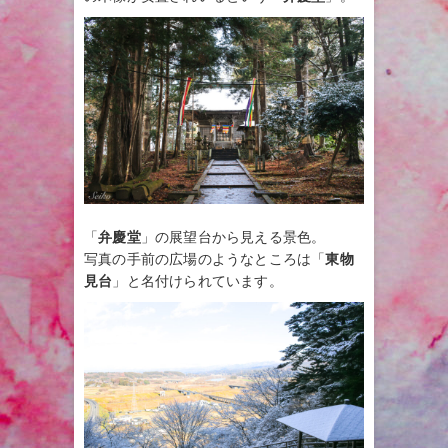
「
弁慶堂
」の展望台から見える景色。
写真の手前の広場のようなところは「
東物
見台
」と名付けられています。