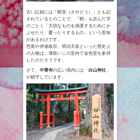
古い記録には「鞘堂（さやどう）」とも記
されているとのことで、「鞘」も読んだ字
のごとく「大切なものを保護するためにか
ぶせたり、覆ったりするもの」という意味
があるわけです。
芭蕉や伊達政宗、明治天皇といった歴史上
の人物は、薄暗いこの堂内で金色堂を参拝
したのだそうです。
さて、
中尊寺
の広い境内には「
白山神社
」
が鎮守しています。