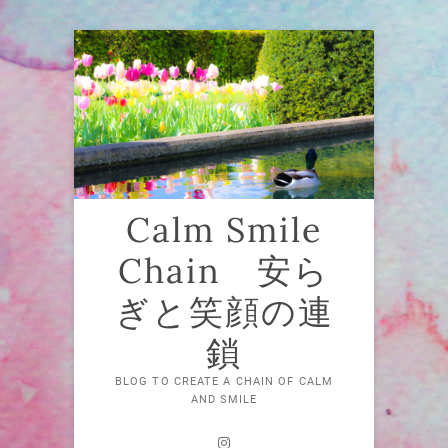
Skip
to
content
Calm Smile
Chain 安ら
ぎと笑顔の連
鎖
BLOG TO CREATE A CHAIN OF CALM
AND SMILE
Instagram