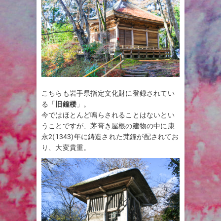
こちらも岩手県指定文化財に登録されてい
る「
旧鐘楼
」。
今ではほとんど鳴らされることはないとい
うことですが、茅葺き屋根の建物の中に康
永2(1343)年に鋳造された梵鐘が配されてお
り、大変貴重。