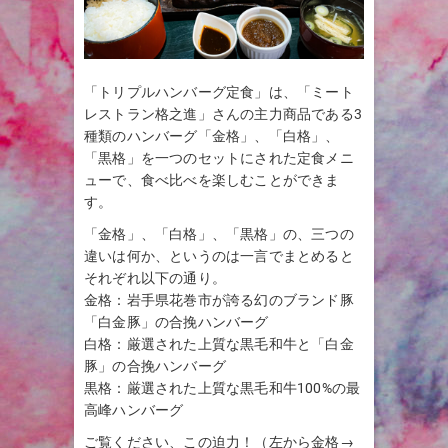
「トリプルハンバーグ定食」は、「ミート
レストラン格之進」さんの主力商品である3
種類のハンバーグ「金格」、「白格」、
「黒格」を一つのセットにされた定食メニ
ューで、食べ比べを楽しむことができま
す。
「金格」、「白格」、「黒格」の、三つの
違いは何か、というのは一言でまとめると
それぞれ以下の通り。
金格：岩手県花巻市が誇る幻のブランド豚
「白金豚」の合挽ハンバーグ
白格：厳選された上質な黒毛和牛と「白金
豚」の合挽ハンバーグ
黒格：厳選された上質な黒毛和牛100%の最
高峰ハンバーグ
ご覧ください、この迫力！（左から金格→