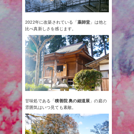
2022年に改築されている「
薬師堂
」は他と
比べ真新しさを感じます。
甘味処である「
積善院 奥の細道展
」の庭の
雰囲気はいつ見ても素敵。