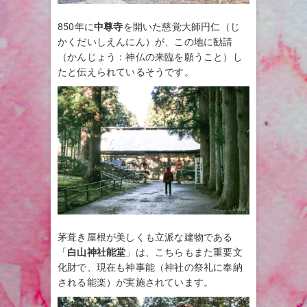
850年に
中尊寺
を開いた慈覚大師円仁（じ
かくだいしえんにん）が、この地に勧請
（かんじょう：神仏の来臨を願うこと）し
たと伝えられているそうです。
茅葺き屋根が美しくも立派な建物である
「
白山神社能堂
」は、こちらもまた重要文
化財で、現在も神事能（神社の祭礼に奉納
される能楽）が実施されています。