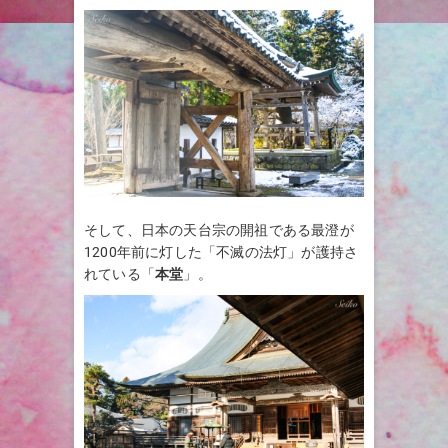
そして、日本の天台宗の開祖である最澄が
1200年前に灯した「不滅の法灯」が護持さ
れている「
本堂
」。