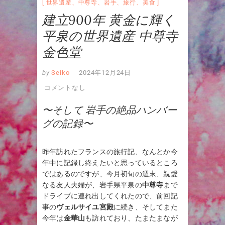
世界遺産
、
中尊寺
、
岩手
、
旅行
、
美食
建立900年 黄金に輝く
平泉の世界遺産 中尊寺
金色堂
by
Seiko
2024年12月24日
コメントなし
〜そして 岩手の絶品ハンバー
グの記録〜
昨年訪れたフランスの旅行記、なんとか今
年中に記録し終えたいと思っているところ
ではあるのですが、今月初旬の週末、親愛
なる友人夫婦が、岩手県平泉の
中尊寺
まで
ドライブに連れ出してくれたので、前回記
事の
ヴェルサイユ宮殿
に続き、そしてまた
今年は
金華山
も訪れており、たまたまなが