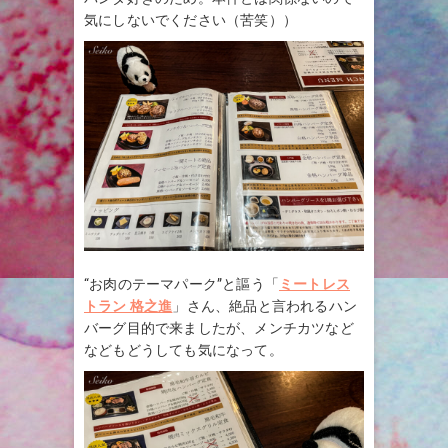
気にしないでください（苦笑））
“お肉のテーマパーク”と謳う「
ミートレス
トラン 格之進
」さん、絶品と言われるハン
バーグ目的で来ましたが、メンチカツなど
などもどうしても気になって。