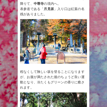
降りて、
中尊寺
の境内へ。
表参道である「
月見坂
」入り口は紅葉の名
残がありました。
程なくして険しい坂を登ることになります
が、お腹が満たされた後のちょうど良い運
動となり、冷たくもグリーンの香りに癒さ
れます。