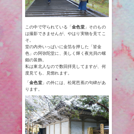
この中で守られている「
金色堂
」そのもの
は撮影できませんが、やはり実物を見てこ
そ。
堂の内外いっぱいに金箔を押した「皆金
色」の阿弥陀堂に、美しく輝く夜光貝の螺
鈿の装飾。
私は東北人なので数回拝見してますが、何
度見ても、見惚れます。
「
金色堂
」の外には、松尾芭蕉の句碑があ
ります。