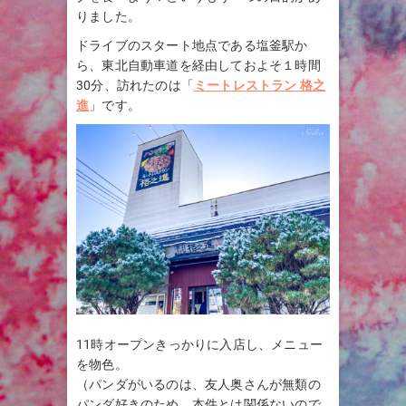
りました。
ドライブのスタート地点である塩釜駅か
ら、東北自動車道を経由しておよそ１時間
30分、訪れたのは「
ミートレストラン 格之
進
」です。
11時オープンきっかりに入店し、メニュー
を物色。
（パンダがいるのは、友人奥さんが無類の
パンダ好きのため。本件とは関係ないので