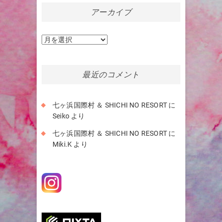
アーカイブ
ア
ー
カ
イ
最近のコメント
ブ
七ヶ浜国際村 ＆ SHICHI NO RESORT
に
Seiko
より
七ヶ浜国際村 ＆ SHICHI NO RESORT
に
Miki.K
より