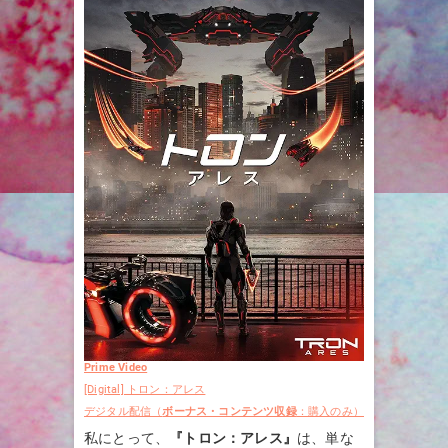
Prime Video
[Digital] トロン：アレス
デジタル配信（
ボーナス・コンテンツ収録
：購入のみ）
私にとって、
『トロン：アレス』
は、単な