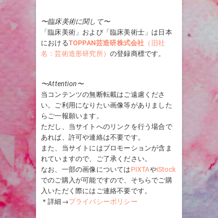
〜臨床美術に関して〜
「臨床美術」および「臨床美術士」は日本
における
TOPPAN芸造研株式会社
（旧社
名：芸術造形研究所）
の登録商標です。
〜Attention〜
当コンテンツの無断転載はご遠慮くださ
い。ご利用になりたい画像等がありました
らご一報願います。
ただし、当サイトへのリンクを行う場合で
あれば、許可や連絡は不要です。
また、当サイトにはプロモーションが含ま
れていますので、ご了承ください。
なお、一部の画像については
PIXTA
や
iStock
でのご購入が可能ですので、そちらでご購
入いただく際にはご連絡不要です。
＊詳細→
プライバシーポリシー