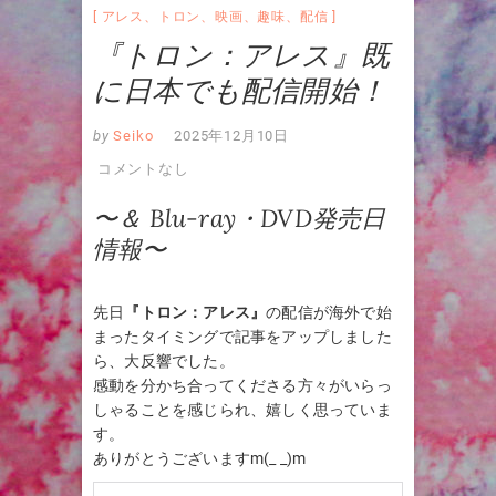
アレス
、
トロン
、
映画
、
趣味
、
配信
『トロン：アレス』既
に日本でも配信開始！
by
Seiko
2025年12月10日
コメントなし
〜＆ Blu-ray・DVD発売日
情報〜
先日
『トロン：アレス』
の配信が海外で始
まったタイミングで記事をアップしました
ら、大反響でした。
感動を分かち合ってくださる方々がいらっ
しゃることを感じられ、嬉しく思っていま
す。
ありがとうございますm(_ _)m