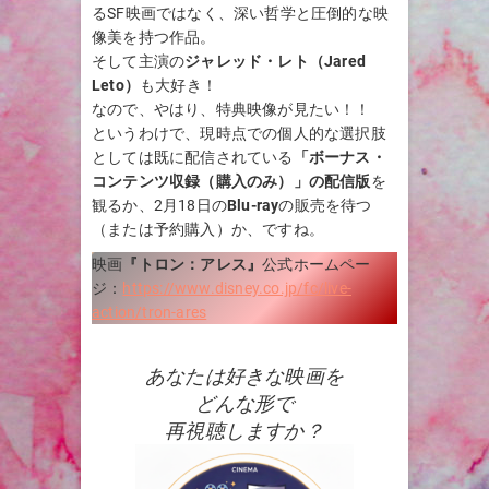
るSF映画ではなく、深い哲学と圧倒的な映
像美を持つ作品。
そして主演の
ジャレッド・レト（Jared
Leto）
も大好き！
なので、やはり、特典映像が見たい！！
というわけで、現時点での個人的な選択肢
としては既に配信されている
「ボーナス・
コンテンツ収録（購入のみ）」の配信版
を
観るか、2月18日の
Blu-ray
の販売を待つ
（または予約購入）か、ですね。
映画
『
トロン：アレス
』
公式ホームペー
ジ：
https://www.disney.co.jp/fc/live-
action/tron-ares
あなたは好きな映画を
どんな形で
再視聴しますか？