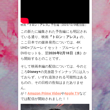
映画
『トロン：アレス』
予告編（2025/12/09配信版）
この新たに編集された予告編にも明記され
ている通り、映画
『トロン：アレス』
の、
ここ日本での媒体発売については、4K
UHD+ブルーレイ セット・ブルーレイ＋
DVDセットを、翌
2026年2月18日（水）
か
ら開始するとのことです。
そして映画本編の配信については、今のと
ころ
Disney+
の見放題ラインナップには入っ
ておらず、いずれ追加される可能性はある
ものの、その日程の告知はまだありませ
ん。
が！
Amazon Prime Video
や
Apple TV
など
では配信が開始されました！！