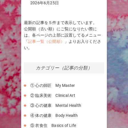
2026年6月25日
最新の記事を５件まで表示しています。
公開順（古い順）にご覧になりたい際に
は、各ページの上部に設置してるメニュー
「
記事一覧（公開順）
」よりお入りくださ
い。
カテゴリー（記事の分類）
① 心の師匠 My Master
② 臨床美術 Clinical Art
③ 心の健康 Mental Health
④ 体の健康 Body Health
⑤ 衣食住 Basics of Life