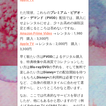
ただ現状、これらの
プレミアム・ビデオ・
オン・デマンド（PVOD）
配信では、購入に
せよレンタルにせよ、少々お高めの値段設
定と感じるところは否めないですね…
Amazon Prime Video
→ レンタル：1,980
円 購入：3,300円
Apple TV
→ レンタル：2,000円 購入：
3,300円
早く観たい方は
PVOD
によるデジタル購入
を、特典映像や高画質でコレクションした
い方は
Blu-ray/DVD
の予約を、そして無料で
楽しみたい方は
Disney+
での配信開始を待つ
（もちろん
Disney+
の利用料は必要ですが）
など、ご自身の視聴スタイルに合わせて選
択すべし、というところかなと思います。
なお、ここでは代表的なサービスを挙げま
したが、他にもあるかと思いますので（例
えば Rakuten TV やDMM TV 他）、その辺も