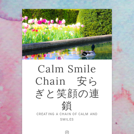
Skip
to
content
Calm Smile
Chain 安ら
ぎと笑顔の連
鎖
CREATING A CHAIN OF CALM AND
SMILES
Instagram