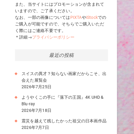
また、当サイトにはプロモーションが含まれて
いますので、ご了承ください。
なお、一部の画像については
PIXTA
や
iStock
での
ご購入が可能ですので、そちらでご購入いただ
く際にはご連絡不要です。
＊詳細→
プライバシーポリシー
最近の投稿
スイスの異才？知らない画家だからこそ、出
会えた展覧会
こ
2026年7月25日
ようやくこの手に『落下の王国』4K UHD &
Blu-ray
2026年7月18日
震災を越えて残したかった祖父の日本画作品
2026年7月7日