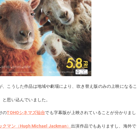
が、こうした作品は地域や劇場により、吹き替え版のみの上映になる
」と思い込んでいました。
けの
TOHOシネマズ仙台
でも字幕版が上映されていることが分かりまし
ックマン
（
Hugh Michael Jackman
）
出演作品でもありますし、海外で