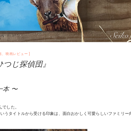
画
、
映画レビュー
ひつじ探偵団』
本 〜
んでした。
というタイトルから受ける印象は、面白おかしく可愛らしいファミリー