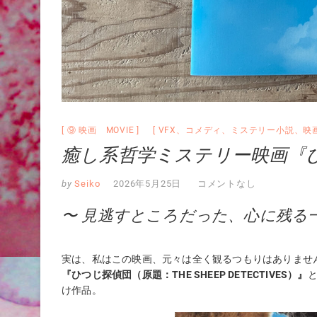
⑨ 映画 MOVIE
VFX
、
コメディ
、
ミステリー小説
、
映
癒し系哲学ミステリー映画『
by
Seiko
2026年5月25日
コメントなし
〜 見逃すところだった、心に残る一
実は、私はこの映画、元々は全く観るつもりはありませ
『ひつじ探偵団（原題：THE SHEEP DETECTIVES）』
け作品。