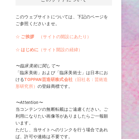
このウェブサイトについては、下記のページを
ご参照くださいませ。
☆
ご挨拶
（サイトの開設にあたり）
☆
はじめに
（サイト開設の経緯）
〜臨床美術に関して〜
「臨床美術」および「臨床美術士」は日本にお
ける
TOPPAN芸造研株式会社
（旧社名：芸術造
形研究所）
の登録商標です。
〜Attention〜
当コンテンツの無断転載はご遠慮ください。ご
利用になりたい画像等がありましたらご一報願
います。
ただし、当サイトへのリンクを行う場合であれ
ば、許可や連絡は不要です。