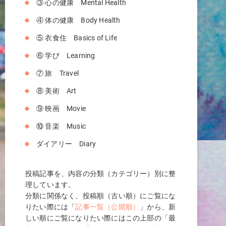
③ 心の健康 Mental Health
④ 体の健康 Body Health
⑤ 衣食住 Basics of Life
⑥ 学び Learning
⑦ 旅 Travel
⑧ 美術 Art
⑨ 映画 Movie
⑩ 音楽 Music
ダイアリー Diary
投稿記事を、内容の分類（カテゴリー）別に整
理しています。
分類に関係なく、投稿順（古い順）にご覧にな
りたい際には「
記事一覧（公開順）
」から、新
しい順にご覧になりたい際にはこの上部の「最